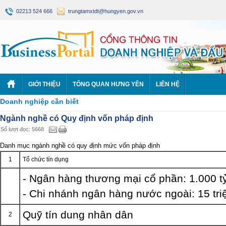
02213 524 666
trungtamxtdt@hungyen.gov.vn
GIỚI THIỆU
TỔNG QUAN HƯNG YÊN
LIÊN HỆ
Doanh nghiệp cần biết
Ngành nghề có Quy định vốn pháp định
Số lượt đọc: 5668
Danh mục ngành nghề có quy định mức vốn pháp định
1
Tổ chức tín dụng
- Ngân hàng thương mại cổ phần: 1.000 t
- Chi nhánh ngân hàng nước ngoài: 15 tr
Quỹ tín dung nhân dân
2