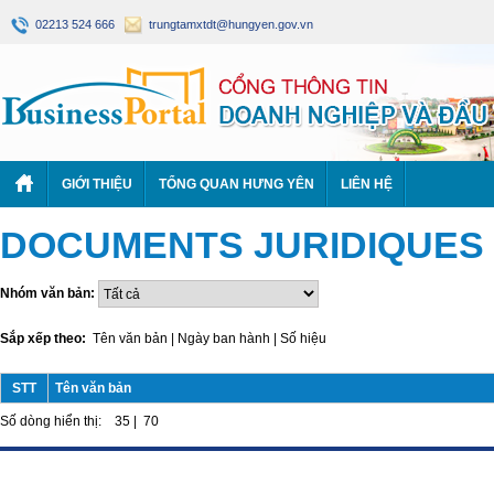
02213 524 666
trungtamxtdt@hungyen.gov.vn
GIỚI THIỆU
TỔNG QUAN HƯNG YÊN
LIÊN HỆ
DOCUMENTS JURIDIQUES 
Nhóm văn bản:
Sắp xếp theo:
Tên văn bản
|
Ngày ban hành
|
Số hiệu
STT
Tên văn bản
Số dòng hiển thị:
35
|
70
https://188betz.net/
Rikvip