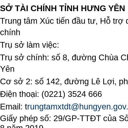
SỞ TÀI CHÍNH TỈNH HƯNG YÊN
Trung tâm Xúc tiến đầu tư, Hỗ trợ 
chính
Trụ sở làm việc:
Trụ sở chính: số 8, đường Chùa C
Yên
Cơ sở 2: số 142, đường Lê Lợi, 
Điện thoại: (0221) 3524 666
Email:
t
rungtamxtdt@hungyen.gov
Giấy phép số: 29/GP-TTĐT của Sở 
8 năm 2019