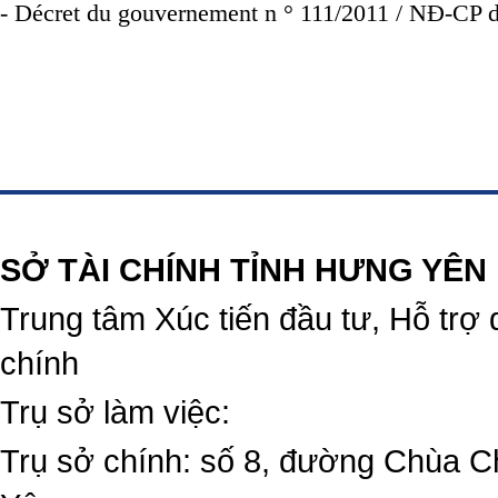
- Décret du gouvernement n ° 111/2011 / NĐ-CP 
https://188betz.net/
Rikvip
SỞ TÀI CHÍNH TỈNH HƯNG YÊN
Trung tâm Xúc tiến đầu tư, Hỗ trợ 
chính
Trụ sở làm việc:
Trụ sở chính: số 8, đường Chùa C