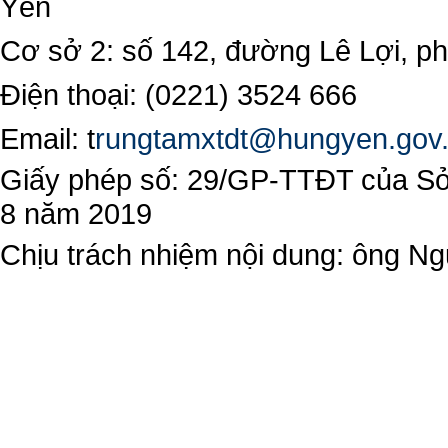
Yên
Cơ sở 2: số 142, đường Lê Lợi, 
Điện thoại: (0221) 3524 666
Email:
t
rungtamxtdt@hungyen.gov
Giấy phép số: 29/GP-TTĐT của Sở 
8 năm 2019
Chịu trách nhiệm nội dung: ông