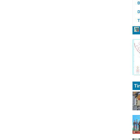
Đ
D
T
Ti