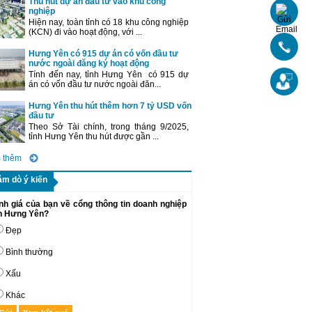
Thu hút dự án đầu tư vào khu công
nghiệp
Hiện nay, toàn tỉnh có 18 khu công nghiệp
(KCN) đi vào hoạt động, với ...
Hưng Yên có 915 dự án có vốn đầu tư
nước ngoài đăng ký hoạt động
Tính đến nay, tỉnh Hưng Yên có 915 dự
án có vốn đầu tư nước ngoài đăn...
Hưng Yên thu hút thêm hơn 7 tỷ USD vốn
đầu tư
Theo Sở Tài chính, trong tháng 9/2025,
tỉnh Hưng Yên thu hút được gần ...
 thêm
ăm dò ý kiến
nh giá của bạn về cổng thông tin doanh nghiệp
nh Hưng Yên?
Đẹp
Bình thường
Xấu
Khác