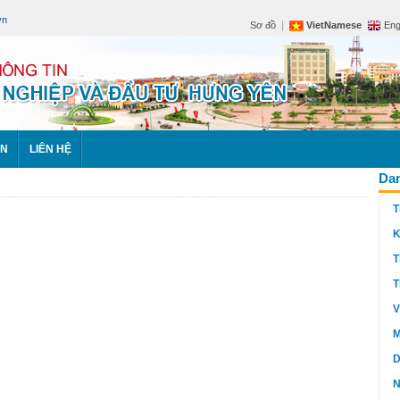
vn
|
Sơ đồ
VietNamese
Eng
ÊN
LIÊN HỆ
Dan
T
K
T
T
V
M
D
N