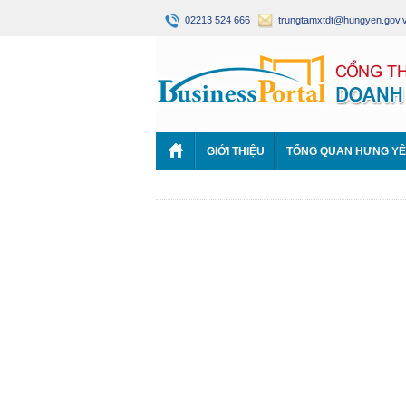
02213 524 666
trungtamxtdt@hungyen.gov.
GIỚI THIỆU
TỔNG QUAN HƯNG Y