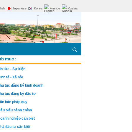
lish
Japanese
Korea
France
Russia
h mục :
in tức - Sự kiện
inh tế - Xã hội
hủ tục đăng ký kinh doanh
hủ tục đăng ký đầu tư
ăn bản pháp quy
ẫu biểu hành chính
oanh nghiệp cần biết
hà đầu tư cần biết