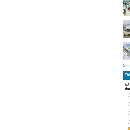
Xem
Th
Đá
tỉ