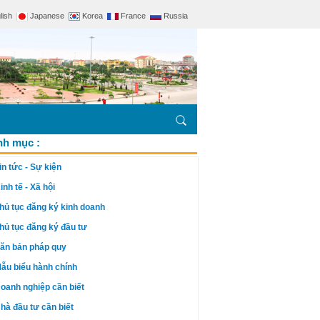
lish
Japanese
Korea
France
Russia
h mục :
in tức - Sự kiện
inh tế - Xã hội
hủ tục đăng ký kinh doanh
hủ tục đăng ký đầu tư
ăn bản pháp quy
ẫu biểu hành chính
oanh nghiệp cần biết
hà đầu tư cần biết