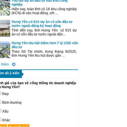
Thu hút dự án đầu tư vào khu công
nghiệp
Hiện nay, toàn tỉnh có 18 khu công nghiệp
(KCN) đi vào hoạt động, với ...
Hưng Yên có 915 dự án có vốn đầu tư
nước ngoài đăng ký hoạt động
Tính đến nay, tỉnh Hưng Yên có 915 dự
án có vốn đầu tư nước ngoài đăn...
Hưng Yên thu hút thêm hơn 7 tỷ USD vốn
đầu tư
Theo Sở Tài chính, trong tháng 9/2025,
tỉnh Hưng Yên thu hút được gần ...
 thêm
ăm dò ý kiến
nh giá của bạn về cổng thông tin doanh nghiệp
nh Hưng Yên?
Đẹp
Bình thường
Xấu
Khác