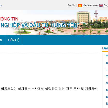
|
vn
Sơ đồ
VietNamese
Eng
ÊN
LIÊN HỆ
Dan
T
K
T
T
V
자는 협동조합이 설치하는 본사에서 설립하고 싶는 경우 투자 및 기획청에
M
D
N