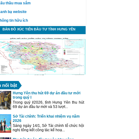
ấu thầu mua sắm
anh bạ website
hông tin hữu ích
BẢN ĐỒ XÚC TIẾN ĐẦU TƯ TỈNH HƯNG YÊN
n nổi bật
Hưng Yên thu hút 69 dự án đầu tư mới
trong quý I
Trong quý I/2026, tỉnh Hưng Yên thu hút
69 dự án đầu tư mới và 53 lượt...
Sở Tài chính: Triển khai nhiệm vụ năm
2026
Sáng ngày 14/1, Sở Tài chính tổ chức hội
nghị tổng kết công tác kế hoạ...