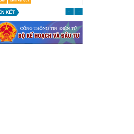
ÊN KẾT
<
>