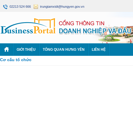
02213 524 666
trungtamxtdt@hungyen.gov.vn
GIỚI THIỆU
TỔNG QUAN HƯNG YÊN
LIÊN HỆ
Cơ cấu tổ chức