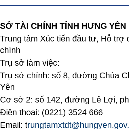
https://188betz.net/
Rikvip
SỞ TÀI CHÍNH TỈNH HƯNG YÊN
Trung tâm Xúc tiến đầu tư, Hỗ trợ 
chính
Trụ sở làm việc:
Trụ sở chính: số 8, đường Chùa C
Yên
Cơ sở 2: số 142, đường Lê Lợi, 
Điện thoại: (0221) 3524 666
Email:
t
rungtamxtdt@hungyen.gov