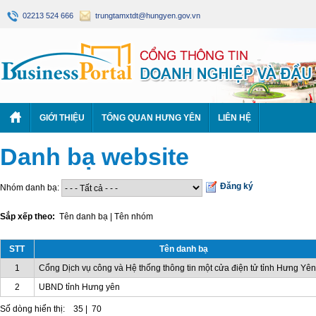
02213 524 666
trungtamxtdt@hungyen.gov.vn
GIỚI THIỆU
TỔNG QUAN HƯNG YÊN
LIÊN HỆ
Danh bạ website
Đăng ký
Nhóm danh bạ:
Sắp xếp theo:
Tên danh bạ
|
Tên nhóm
STT
Tên danh bạ
1
Cổng Dịch vụ công và Hệ thống thông tin một cửa điện tử tỉnh Hưng Yên
2
UBND tỉnh Hưng yên
Số dòng hiển thị:
35
|
70