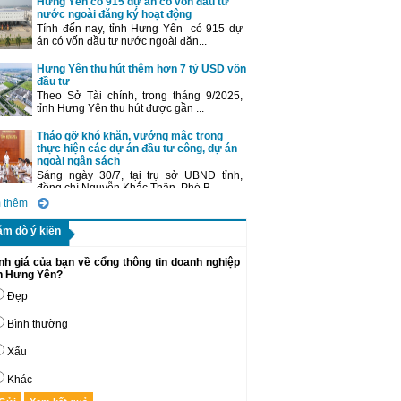
Hưng Yên có 915 dự án có vốn đầu tư
nước ngoài đăng ký hoạt động
Tính đến nay, tỉnh Hưng Yên có 915 dự
án có vốn đầu tư nước ngoài đăn...
Hưng Yên thu hút thêm hơn 7 tỷ USD vốn
đầu tư
Theo Sở Tài chính, trong tháng 9/2025,
tỉnh Hưng Yên thu hút được gần ...
Tháo gỡ khó khăn, vướng mắc trong
thực hiện các dự án đầu tư công, dự án
ngoài ngân sách
Sáng ngày 30/7, tại trụ sở UBND tỉnh,
đồng chí Nguyễn Khắc Thận, Phó B...
 thêm
ăm dò ý kiến
nh giá của bạn về cổng thông tin doanh nghiệp
nh Hưng Yên?
Đẹp
Bình thường
Xấu
Khác