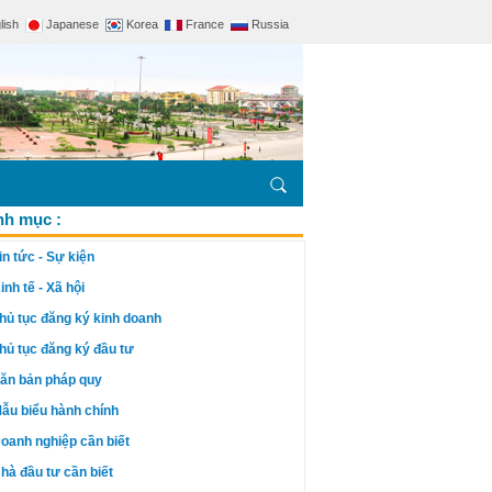
lish
Japanese
Korea
France
Russia
h mục :
in tức - Sự kiện
inh tế - Xã hội
hủ tục đăng ký kinh doanh
hủ tục đăng ký đầu tư
ăn bản pháp quy
ẫu biểu hành chính
oanh nghiệp cần biết
hà đầu tư cần biết