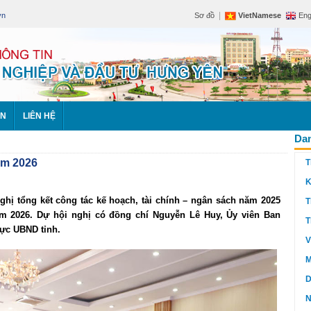
|
vn
Sơ đồ
VietNamese
Eng
ÊN
LIÊN HỆ
Dan
ăm 2026
T
K
ghị tổng kết công tác kế hoạch, tài chính – ngân sách năm 2025
T
m 2026. Dự hội nghị có đồng chí Nguyễn Lê Huy, Ủy viên Ban
T
ực UBND tỉnh.
V
M
D
N