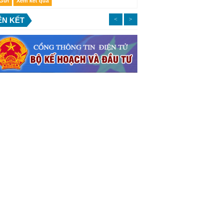
ÊN KẾT
<
>