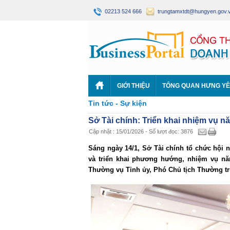
02213 524 666
trungtamxtdt@hungyen.gov.
GIỚI THIỆU
TỔNG QUAN HƯNG Y
Tin tức - Sự kiện
Sở Tài chính: Triển khai nhiệm vụ n
Cập nhật : 15/01/2026 - Số lượt đọc: 3876
Sáng ngày 14/1, Sở Tài chính tổ chức hội n
và triển khai phương hướng, nhiệm vụ nă
Thường vụ Tỉnh ủy, Phó Chủ tịch Thường tr