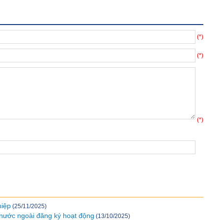
(*)
(*)
(*)
ộp dưới đây
hiệp
(25/11/2025)
nước ngoài đăng ký hoạt động
(13/10/2025)