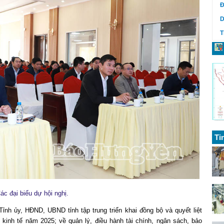
Đ
D
T
Ti
ác đại biểu dự hội nghị.
nh ủy, HĐND, UBND tỉnh tập trung triển khai đồng bộ và quyết liệt
 kinh tế năm 2025; về quản lý, điều hành tài chính, ngân sách, bảo