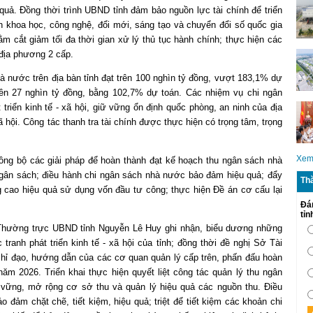
ả. Đồng thời trình UBND tỉnh đảm bảo nguồn lực tài chính để triển
ển khoa học, công nghệ, đổi mới, sáng tạo và chuyển đổi số quốc gia
m cắt giảm tối đa thời gian xử lý thủ tục hành chính; thực hiện các
địa phương 2 cấp.
à nước trên địa bàn tỉnh đạt trên 100 nghìn tỷ đồng, vượt 183,1% dự
rên 27 nghìn tỷ đồng, bằng 102,7% dự toán. Các nhiệm vụ chi ngân
iển kinh tế - xã hội, giữ vững ổn định quốc phòng, an ninh của địa
hội. Công tác thanh tra tài chính được thực hiện có trọng tâm, trọng
Xem
ồng bộ các giải pháp để hoàn thành đạt kế hoạch thu ngân sách nhà
ngân sách; điều hành chi ngân sách nhà nước bảo đảm hiệu quả; đẩy
Th
g cao hiệu quả sử dụng vốn đầu tư công; thực hiện Đề án cơ cấu lại
Đá
tỉ
ch Thường trực UBND tỉnh Nguyễn Lê Huy ghi nhận, biểu dương những
tranh phát triển kinh tế - xã hội của tỉnh; đồng thời đề nghị Sở Tài
chỉ đạo, hướng dẫn của các cơ quan quản lý cấp trên, phấn đấu hoàn
m 2026. Triển khai thực hiện quyết liệt công tác quản lý thu ngân
 vững, mở rộng cơ sở thu và quản lý hiệu quả các nguồn thu. Điều
 đảm chặt chẽ, tiết kiệm, hiệu quả; triệt để tiết kiệm các khoản chi