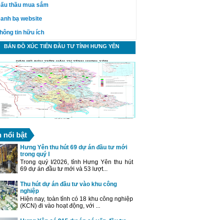
ấu thầu mua sắm
anh bạ website
hông tin hữu ích
BẢN ĐỒ XÚC TIẾN ĐẦU TƯ TỈNH HƯNG YÊN
n nổi bật
Hưng Yên thu hút 69 dự án đầu tư mới
trong quý I
Trong quý I/2026, tỉnh Hưng Yên thu hút
69 dự án đầu tư mới và 53 lượt...
Thu hút dự án đầu tư vào khu công
nghiệp
Hiện nay, toàn tỉnh có 18 khu công nghiệp
(KCN) đi vào hoạt động, với ...