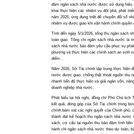
đảm ngân sách nhà nước được sử dụng hiệu qu
khai thực hiện các nhiệm vụ đột phá, phát tri
năm 2025; ứng đụng triệt để chuyển đổi số nhằ
nhiệm vụ được giao khi vận hành chính quyền 
Tính đến ngày 5/1/2026, tổng thu ngân sách nh
toán giao. Tổng chi ngân sách nhà nước là t
sách nhà nước bảo đảm yêu cầu phục vụ phát tr
phương và thực hiện các chính sách an sinh xã 
điểm…
Năm 2026, Sở Tài chính tập trung thực hiện đ
nước được giao; chống thất thoát nguồn thu 
nhanh tiến độ thực hiện và giải ngân vốn, nân
doanh nghiệp nhà nước.
Phát biểu tại hội nghị, đồng chí Phó Chủ tị
kết quả, đóng góp của Sở Tài chính trong bức 
chính bám sát các nghị quyết của Chính phủ, 
thành đạt kế hoạch thu ngân sách nhà nước nă
sách; cơ cấu lại nguồn thu bảo đảm tính bền
hành chi ngân sách nhà nước theo dự toán, bảo