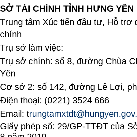
SỞ TÀI CHÍNH TỈNH HƯNG YÊN
Trung tâm Xúc tiến đầu tư, Hỗ trợ 
chính
Trụ sở làm việc:
Trụ sở chính: số 8, đường Chùa C
Yên
Cơ sở 2: số 142, đường Lê Lợi, 
Điện thoại: (0221) 3524 666
Email:
t
rungtamxtdt@hungyen.gov
Giấy phép số: 29/GP-TTĐT của Sở 
8 năm 2019