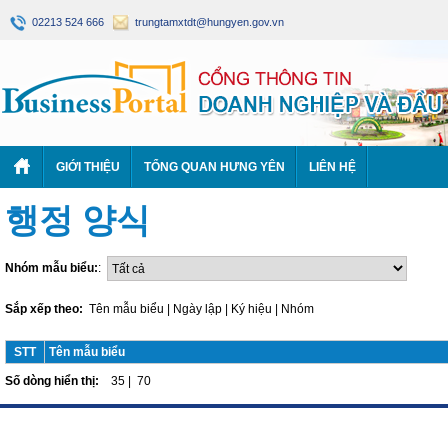
02213 524 666
trungtamxtdt@hungyen.gov.vn
GIỚI THIỆU
TỔNG QUAN HƯNG YÊN
LIÊN HỆ
행정 양식
Nhóm mẫu biểu:
:
Sắp xếp theo:
Tên mẫu biểu
|
Ngày lập
|
Ký hiệu
|
Nhóm
STT
Tên mẫu biểu
Số dòng hiển thị:
35
|
70
https://188betz.net/
Rikvip