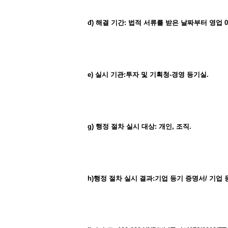
đ)
해결
기간
:
법적
서류를
받은
날짜부터
영업
0
e)
실시
기관
:
투자
및
기획청
-
경영
등기실
.
g)
행정
절차
실시
대상
:
개인
,
조직
.
h)
행정
절차
실시
결과
:
기업
등기
증명서
/
기업