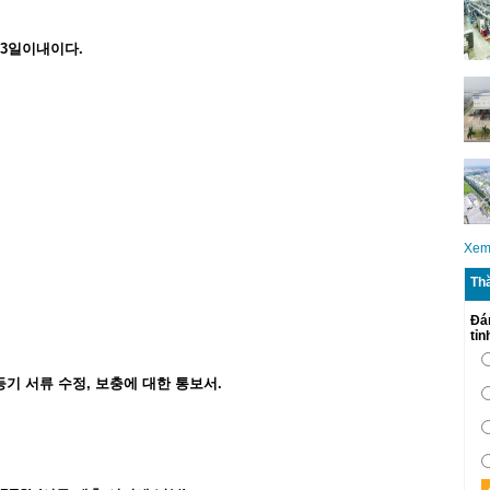
3
일이내이다
.
Xem
Th
Đá
tỉ
등기
서류
수정
,
보충에
대한
통보서
.