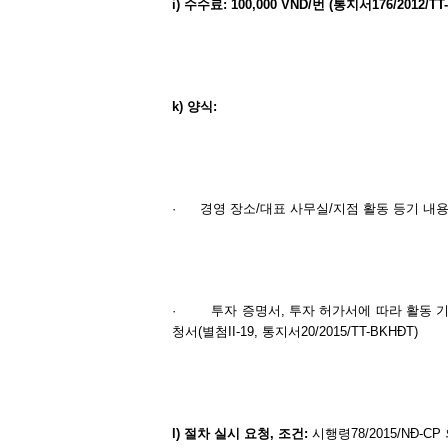
i)
수수료
: 100,000 VND/
번
(
통지서
176/2012/TT-
k)
양식
:
·
경영 장소/대표 사무실/지점 활동 등기 내용 변경
·
투자 증명서, 투자 허가서에 따라 활동 
청서(별첨II-19, 통지서20/2015/TT-BKHĐT)
l)
절차
실시
요청
,
조건
:
시행령78/2015/NĐ-CP 