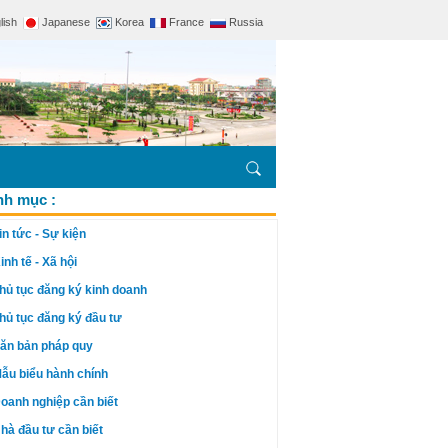
lish
Japanese
Korea
France
Russia
h mục :
in tức - Sự kiện
inh tế - Xã hội
hủ tục đăng ký kinh doanh
hủ tục đăng ký đầu tư
ăn bản pháp quy
ẫu biểu hành chính
oanh nghiệp cần biết
hà đầu tư cần biết