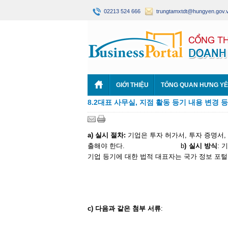
02213 524 666
trungtamxtdt@hungyen.gov.
GIỚI THIỆU
TỔNG QUAN HƯNG Y
8.2대표 사무실, 지점 활동 등기 내용 변경 
a)
실시 절차
:
기업은 투자 허가서, 투자 증명서,
출해야 한다. b
)
실시
방식
:
기업 등기에 대한 법적 대표자는 국가 정보 포털
c)
다음과 같은 첨부 서류
: