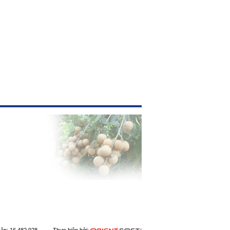
 cập: 16.482.928 Thực hiện bởi: