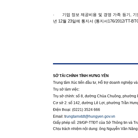
·
기업 정보 제공비용 및 경영 가족 등기, 기
년 12월 23일에 통지서 (통지서176/2012/TT-BTC
https://188betz.net/
Rikvip
SỞ TÀI CHÍNH TỈNH HƯNG YÊN
Trung tâm Xúc tiến đầu tư, Hỗ trợ doanh nghiệp và 
Trụ sở làm việc:
Trụ sở chính: số 8, đường Chùa Chuông, phường 
Cơ sở 2: số 142, đường Lê Lợi, phường Trần Hưn
Điện thoại: (0221) 3524 666
Email:
t
rungtamxtdt@hungyen.gov.vn
Giấy phép số: 29/GP-TTĐT của Sở Thông tin và T
Chịu trách nhiệm nội dung: ông Nguyễn Văn Năn