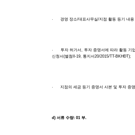
·
경영 장소/대표사무실/지점 활동 등기 내용 변경에
·
투자 허가서, 투자 증명서에 따라 활동 기
신청서(별첨II-19, 통지서20/2015/TT-BKHĐT)
;
·
지점의 세금 등기 증명서 사본 및 투자 증
d)
서류
수량
: 01
부
.