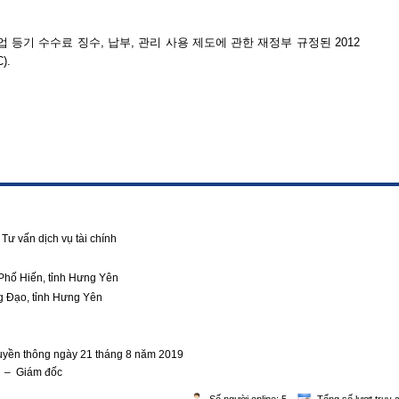
업 등기 수수료 징수, 납부, 관리 사용 제도에 관한 재정부 규정된 2012
).
Tư vấn dịch vụ tài chính
Phố Hiến, tỉnh Hưng Yên
g Đạo, tỉnh Hưng Yên
ruyền thông ngày 21 tháng 8 năm 2019
g – Giám đốc
Số người online: 5
Tổng số lượt truy