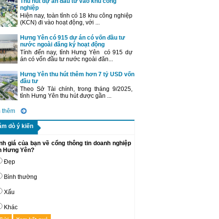
Thu hút dự án đầu tư vào khu công
nghiệp
Hiện nay, toàn tỉnh có 18 khu công nghiệp
(KCN) đi vào hoạt động, với ...
Hưng Yên có 915 dự án có vốn đầu tư
nước ngoài đăng ký hoạt động
Tính đến nay, tỉnh Hưng Yên có 915 dự
án có vốn đầu tư nước ngoài đăn...
Hưng Yên thu hút thêm hơn 7 tỷ USD vốn
đầu tư
Theo Sở Tài chính, trong tháng 9/2025,
tỉnh Hưng Yên thu hút được gần ...
 thêm
ăm dò ý kiến
nh giá của bạn về cổng thông tin doanh nghiệp
nh Hưng Yên?
Đẹp
Bình thường
Xấu
Khác