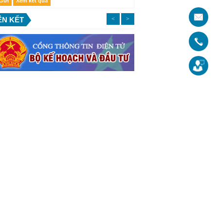
ÊN KẾT
<
>