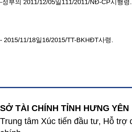
-정부의 2011/12/05일111/2011/NĐ-CP시행령.
- 2015/11/18일16/2015/TT-BKHĐT사령.
https://188betz.net/
Rikvip
SỞ TÀI CHÍNH TỈNH HƯNG YÊN
Trung tâm Xúc tiến đầu tư, Hỗ trợ 