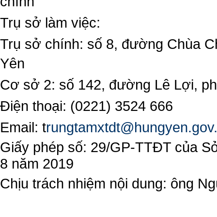
chính
Trụ sở làm việc:
Trụ sở chính: số 8, đường Chùa C
Yên
Cơ sở 2: số 142, đường Lê Lợi, 
Điện thoại: (0221) 3524 666
Email:
t
rungtamxtdt@hungyen.gov
Giấy phép số: 29/GP-TTĐT của Sở 
8 năm 2019
Chịu trách nhiệm nội dung: ông