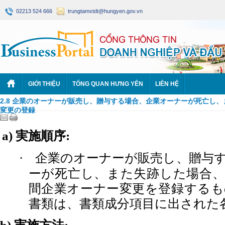
02213 524 666
trungtamxtdt@hungyen.gov.vn
GIỚI THIỆU
TỔNG QUAN HƯNG YÊN
LIÊN HỆ
2.8 企業のオーナーが販売し、贈与する場合、企業オーナーが死亡し
変更の登録
実施順序
a)
:
企業のオーナーが販売し、贈与
·
ーが死亡し、また失跡した場合、
間企業オーナー変更を登録するも
書類は、書類成分項目に出された