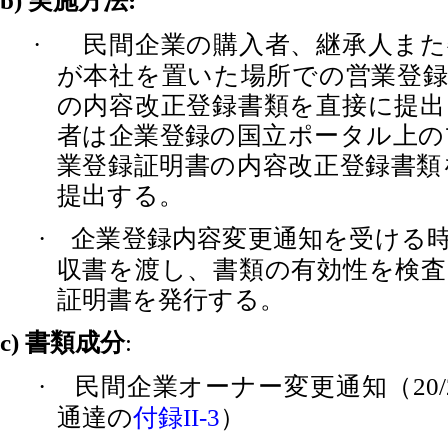
実施方法
b)
:
民間企業の購入者、継承人また
·
が本社を置いた場所での営業登録
の内容改正登録書類を直接に提出
者は企業登録の国立ポータル上の
業登録証明書の内容改正登録書類
提出する。
企業登録内容変更通知を受ける
·
収書を渡し、書類の有効性を検査
証明書を発行する。
書類成分
c)
:
民間企業オーナー変更通知（
·
20
通達の
付録
）
II-3