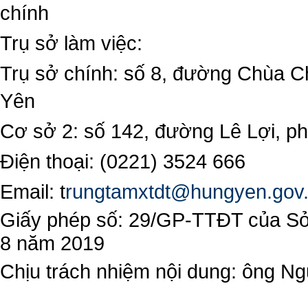
chính
Trụ sở làm việc:
Trụ sở chính: số 8, đường Chùa C
Yên
Cơ sở 2: số 142, đường Lê Lợi, 
Điện thoại: (0221) 3524 666
Email:
t
rungtamxtdt@hungyen.gov
Giấy phép số: 29/GP-TTĐT của Sở 
8 năm 2019
Chịu trách nhiệm nội dung: ông