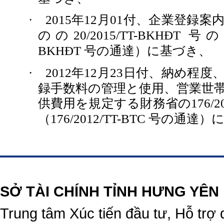
年
月
付、企業登録案
·
2015
12
01
のの
号の
20/2015/TT-BKHĐT
号の通達）に基づき、
BKHĐT
年
月
日付、納め程度
·
2012
12
23
録手数料の管理と使用、営業世
供費用を規定する財務省の
176/2
（
号の通達）
176/2012/TT-BTC
https://188betz.net/
Rikvip
SỞ TÀI CHÍNH TỈNH HƯNG YÊN
Trung tâm Xúc tiến đầu tư, Hỗ trợ 