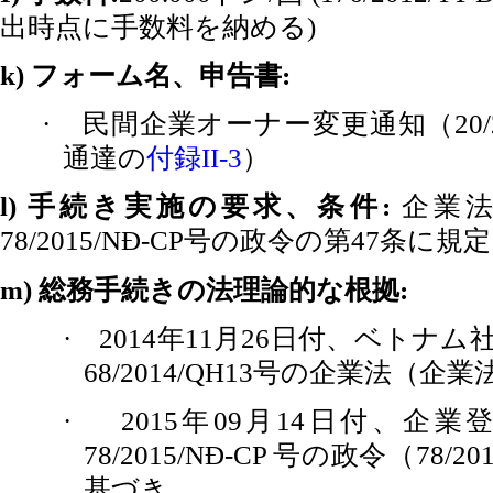
出時点に手数料を納める
)
フォーム名、申告書
k)
:
民間企業オーナー変更通知（
·
20
通達の
付録
）
II-3
手続き実施の要求、条件
企業
l)
:
号の政令の第
条に規定
78/2015/NĐ-CP
47
総務手続きの法理論的な根拠
m)
:
年
月
日付、ベトナム
·
2014
11
26
号の企業法（企業
68/2014/QH13
年
月
日付、企業
·
2015
09
14
号の政令（
78/2015/NĐ-CP
78/20
基づき、