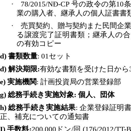
号の政令の第
·
78/2015/NĐ-CP
10
業の購入者、継承人の個人証書書
売買契約、贈与契約また民間企
·
る譲渡完了証明書類；継承人の合
の有効コピー
書類数量
セット
d)
: 01
解決期限
有効な書類を受けた日から
đ)
:
実施機関
計画投資局の営業登録部
e)
:
総務手続き実施対象
個人、団体
g)
:
総務手続き実施結果
企業登録証明
h)
:
正、補充についての通知書
手数料
ドン
回
I)
:
200.000
/
(176/2012/TT-