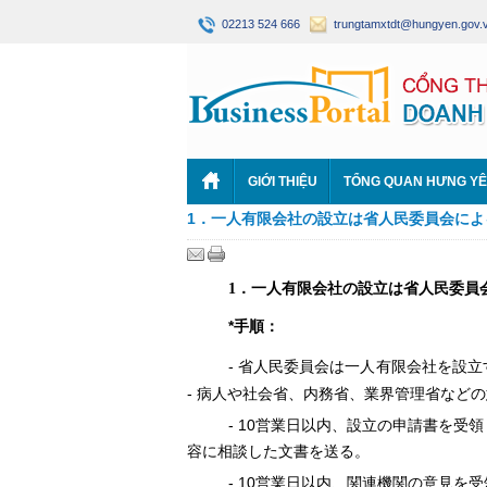
02213 524 666
trungtamxtdt@hungyen.gov.
GIỚI THIỆU
TỔNG QUAN HƯNG Y
1．一人有限会社の設立は省人民委員会によ
1．一人有限会社の設立は省人民委員
*
手順：
-
省人民委員会は一人有限会社を設立
-
病人や社会省、内務省、業界管理省などの
- 10
営業日以内、設立の申請書を受領
容に相談した文書を送る。
- 10
営業日以内、
関連機関の意見を受