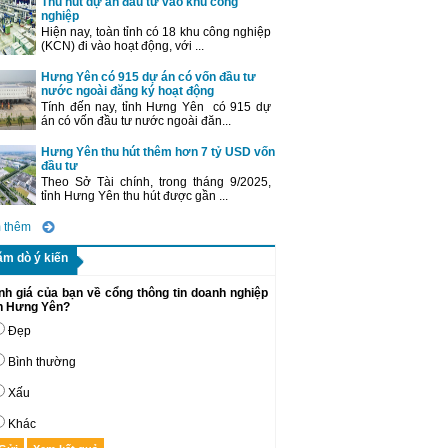
Thu hút dự án đầu tư vào khu công
nghiệp
Hiện nay, toàn tỉnh có 18 khu công nghiệp
(KCN) đi vào hoạt động, với ...
Hưng Yên có 915 dự án có vốn đầu tư
nước ngoài đăng ký hoạt động
Tính đến nay, tỉnh Hưng Yên có 915 dự
án có vốn đầu tư nước ngoài đăn...
Hưng Yên thu hút thêm hơn 7 tỷ USD vốn
đầu tư
Theo Sở Tài chính, trong tháng 9/2025,
tỉnh Hưng Yên thu hút được gần ...
 thêm
ăm dò ý kiến
nh giá của bạn về cổng thông tin doanh nghiệp
nh Hưng Yên?
Đẹp
Bình thường
Xấu
Khác