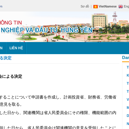
|
vn
Sơ đồ
VietNamese
Eng
ÊN
LIÊN HỆ
Dan
る決定
T
K
会による決定
T
T
することについて申請書を作成し、
計画投資省、財務省、労働省
V
意見を取る。
M
した日から、
関連機関は省人民委員会にその権限、機能範囲の内
D
N
領した日から、省人民委員会は関連機関の意見を受領したことに