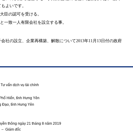
てもよいです。
大臣の認可を受ける。
と一致一人有限会社を設立する事。
子会社の設立、企業再構築、解散について
2013
年
11
月
13
日付の政府
Tư vấn dịch vụ tài chính
Phố Hiến, tỉnh Hưng Yên
g Đạo, tỉnh Hưng Yên
ruyền thông ngày 21 tháng 8 năm 2019
g – Giám đốc