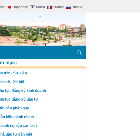
lish
Japanese
Korea
France
Russia
h mục :
in tức - Sự kiện
inh tế - Xã hội
hủ tục đăng ký kinh doanh
hủ tục đăng ký đầu tư
ăn bản pháp quy
ẫu biểu hành chính
oanh nghiệp cần biết
hà đầu tư cần biết