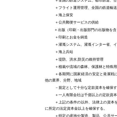
＋全国の鉄道システム、都市鉄道、空
＋フライト運用管理、全国の鉄道輸送
＋海上保安
＋公共郵便サービスの供給
+
出版（印刷・出版部門の出版物を含
＋
印刷とお金を鋳造
＋灌漑システム、灌漑インター省、イ
＋海上兵站
,
＋堤防、洪水
防災の維持管理
＋植栽や流域の森林、保護林と特殊用
＋各期間に国家経済の安定と発展戦
他の業界、分野、地域
－規定として十分な定款資本を確保す
＋一人有限会社
は千億以上の定款資本
＋上記の条件の以外、法律上の資本
に所定の法定資本金以上を確保する。
＋特定の産地や製造、製品、公共サ