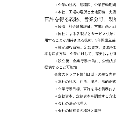
＋企業の社名、組職図、企業行動期間
＋本社、工場の場所と土地面積、支店
官許を得る義務、営業分野、製
＋経済．社会影響評価、営業計画と戦
＋同社による各製品とサービス供給
5
用することが期待される技術。
年間設立後
＋推定総投資額。定款資本。
資源を
本を戻す方法。企業に対して、需要および
＋設立後、企業行動の為に、労働力
提供すること可能性
企業のドラフト規則は以下の主な内容
＋本社の社名、住所、場所、法的正式
＋企業行動目標、官許を得る義務およ
＋定款資本、定款資本を調整する方法
＋会社の法定代理人
＋会社の所有者の権利と義務