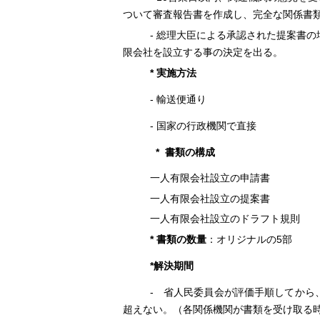
ついて審査報告書を作成し、完全な関係書
-
総理大臣による承認された提案書の
限会社を設立する事の決定を出る。
*
実施方法
-
輸送便通り
-
国家の行政機関で直接
*
書類の構成
一人有限会社設立の申請書
一人有限会社設立の提案書
一人有限会社設立のドラフト規則
*
5
書類の数量
：オリジナルの
部
*
解決期間
-
省人民委員会が評価手順してから、
超えない。（各関係機関が書類を受け取る