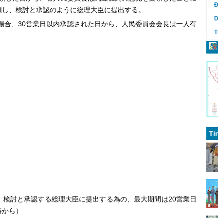
Đ
類し、検討と承認のように総理大臣に提出する。
D
30
場合、
営業日以内承認された日から、人民委員会会長は一人有
T
Ti
20
検討と承認する総理大臣に提出する為の、最大期間は
営業日
時から）