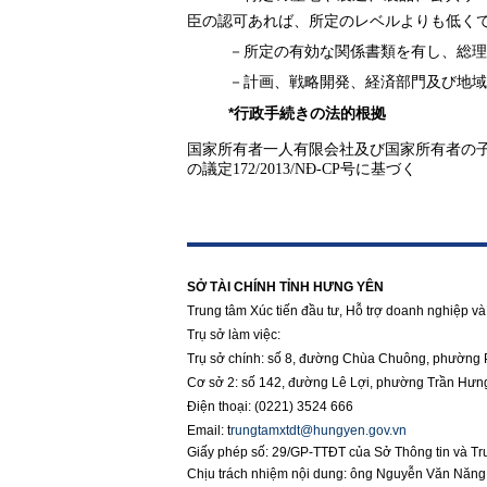
臣の認可あれば、所定のレベルよりも低く
－所定の有効な関係書類を有し、総理
－計画、戦略開発、経済部門及び地域
*
行政手続きの法的根拠
国家所有者一人有限会社及び国家所有者の
の議定
172/2013/NĐ-CP
号に基づく
https://188betz.net/
Rikvip
SỞ TÀI CHÍNH TỈNH HƯNG YÊN
Trung tâm Xúc tiến đầu tư, Hỗ trợ doanh nghiệp và 
Trụ sở làm việc:
Trụ sở chính: số 8, đường Chùa Chuông, phường 
Cơ sở 2: số 142, đường Lê Lợi, phường Trần Hưn
Điện thoại: (0221) 3524 666
Email:
t
rungtamxtdt@hungyen.gov.vn
Giấy phép số: 29/GP-TTĐT của Sở Thông tin và T
Chịu trách nhiệm nội dung: ông Nguyễn Văn Năn