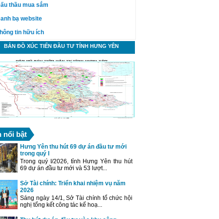
ấu thầu mua sắm
anh bạ website
hông tin hữu ích
BẢN ĐỒ XÚC TIẾN ĐẦU TƯ TỈNH HƯNG YÊN
n nổi bật
Hưng Yên thu hút 69 dự án đầu tư mới
trong quý I
Trong quý I/2026, tỉnh Hưng Yên thu hút
69 dự án đầu tư mới và 53 lượt...
Sở Tài chính: Triển khai nhiệm vụ năm
2026
Sáng ngày 14/1, Sở Tài chính tổ chức hội
nghị tổng kết công tác kế hoạ...