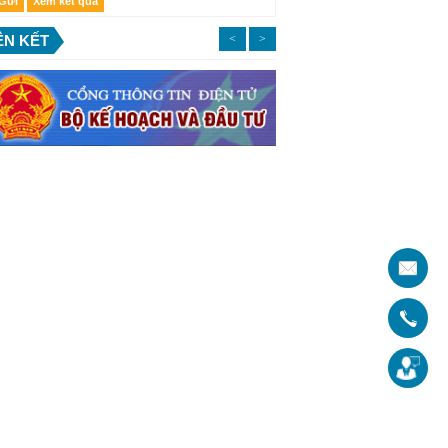
ÊN KẾT
<
>