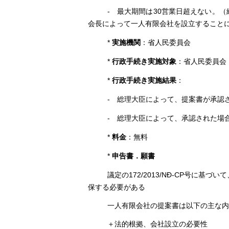
-
30
最大期間は
営業日超えない。（
会長によって一人有限会社を設立すること
*
実施機関
：省人民委員会
*
行政手続き実施対象
：省人民委員会
*
行政手続き実施結果
：
-
総理大臣によって、提案書が承認さ
-
総理大臣によって、承認された場合
*
料金
：無料
*
申告書．願書
172/2013/NĐ-CP
議定の
号に基づいて
保する必要がある
一人有限会社の提案書は以下の主な内
＋法的根拠、会社設立の必要性