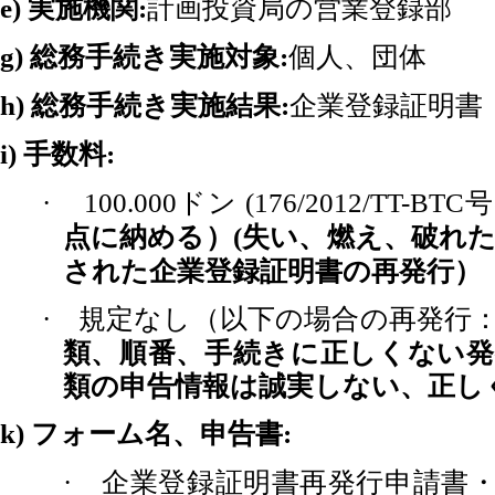
実施機関
計画投資局の営業登録部
e)
:
総務手続き実施対象
個人、団体
g)
:
総務手続き実施結果
企業登録証明書
h)
:
手数料
i)
:
ドン
号
·
100.000
(176/2012/TT-BTC
点に納める）
失い、燃え、破れ
(
された企業登録証明書の再発行）
規定なし（以下の場合の再発行
·
類、順番、手続きに正しくない発
類の申告情報は誠実しない、正し
フォーム名、申告書
k)
:
企業登録証明書再発行申請書
·