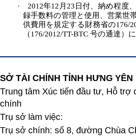
年
月
日付、納め程度
·
2012
12
23
録手数料の管理と使用、営業世
供費用を規定する財務省の
176/2
（
号の通達）
176/2012/TT-BTC
https://188betz.net/
Rikvip
SỞ TÀI CHÍNH TỈNH HƯNG YÊN
Trung tâm Xúc tiến đầu tư, Hỗ trợ 
chính
Trụ sở làm việc:
Trụ sở chính: số 8, đường Chùa C