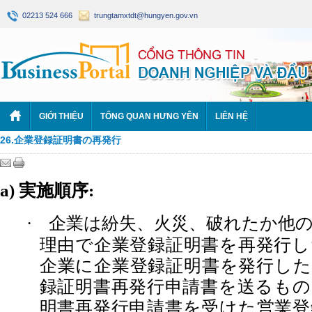
02213 524 666
trungtamxtdt@hungyen.gov.vn
GIỚI THIỆU
TỔNG QUAN HƯNG YÊN
LIÊN HỆ
26.企業登録証明書の再発行
実施順序
a)
:
企業は紛失、火災、破れたか他
·
理由で企業登録証明書を再発行し
企業に企業登録証明書を発行した
録証明書再発行申請書を送るもの
明書再発行申請書を受けた営業登