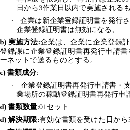
日から
作業日以内で実施される
3
企業は新企業登録証明書を発行
·
企業登録証明書は無効になる。
実施方法
企業は、企業に企業登録
b)
:
登録課に企業登録証明書再発行申請書
ーネットで送るものとする。
書類成分
c)
:
企業登録証明書再発行申請書・
·
業場所の稼動登録証明書再発行申
書類数量
セット
d)
:01
解決期限
有効な書類を受けた日から
đ)
: