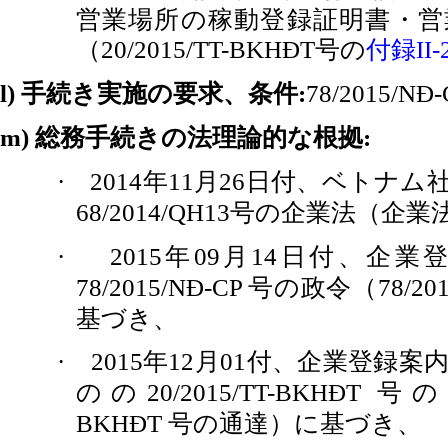
営業場所の稼動登録証明書・営
（
号の
付録
20/2015/TT-BKHĐT
II-
手続き実施の要求、条件
l)
:
78/2015/NĐ-
総務手続きの法理論的な根拠
m)
:
年
月
日付、ベトナム
·
2014
11
26
号の企業法（企業
68/2014/QH13
年
月
日付、企業
·
2015
09
14
号の政令（
78/2015/NĐ-CP
78/20
基づき、
年
月
付、企業登録案
·
2015
12
01
のの
号の
20/2015/TT-BKHĐT
号の通達）に基づき、
BKHĐT