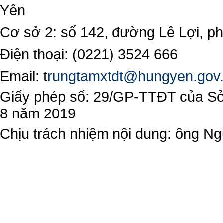
Yên
Cơ sở 2: số 142, đường Lê Lợi, 
Điện thoại: (0221) 3524 666
Email:
t
rungtamxtdt@hungyen.gov
Giấy phép số: 29/GP-TTĐT của Sở 
8 năm 2019
Chịu trách nhiệm nội dung: ông