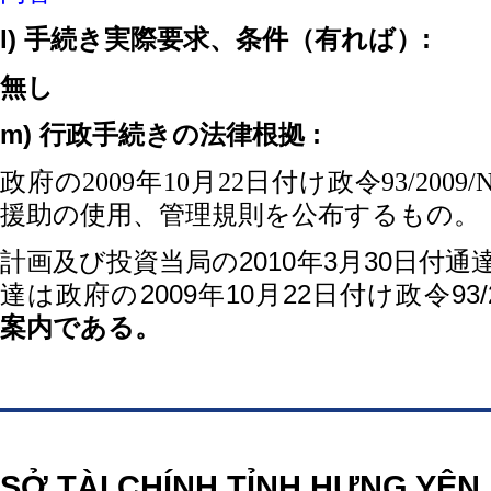
l)
:
手
続き実際要求、条件（有れば）
無し
m)
:
行政手続
きの法律根拠
政府の
2009
年
10
月
22
日付け政令
93/2009/
援助の使用、管理規則を公布するもの。
計画及び投資当局の
2010
年
3
月
30
日付通
達は
政府の
2009
年
10
月
22
日付け政令
93
案内である。
https://188betz.net/
Rikvip
SỞ TÀI CHÍNH TỈNH HƯNG YÊN