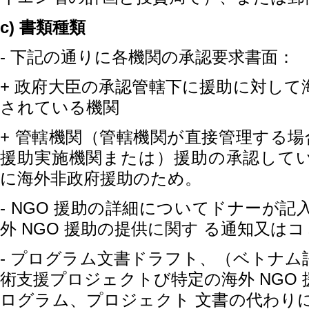
c)
書類種類
-
下記の通りに各機関の承認要求書面：
+
政府大臣の承認管轄下に援助に対して
されている機関
+
管轄機関（管轄機関が直接管理する場
援助実施機
関
または
）
援助の承認して
に海外非政府援助のため。
- NGO
援助の詳細についてドナーが記
NGO
外
援助の提供に関す
る通知又はコ
-
プログラム文書ドラフト、
（ベトナム
NGO
術支援プロジェクト
び特定の海外
ログラム、プロジェクト
文書の代わり