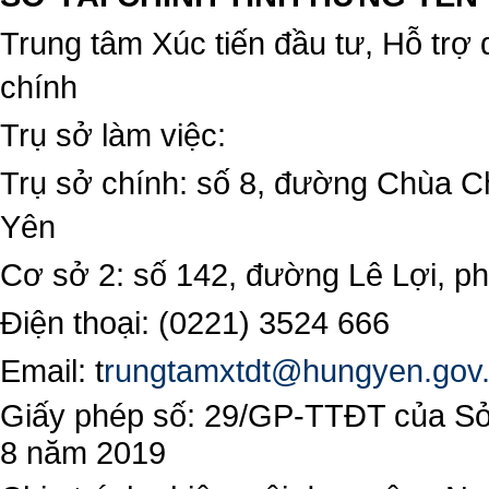
Trung tâm Xúc tiến đầu tư, Hỗ trợ 
chính
Trụ sở làm việc:
Trụ sở chính: số 8, đường Chùa C
Yên
Cơ sở 2: số 142, đường Lê Lợi, 
Điện thoại: (0221) 3524 666
Email:
t
rungtamxtdt@hungyen.gov
Giấy phép số: 29/GP-TTĐT của Sở 
8 năm 2019