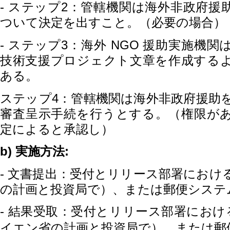
-
2
ステップ
：管轄機関は
海外非政府
援
ついて決定を出すこと。（必要の場合）
-
3
NGO
ステップ
：
海外
援助実施機
関
技術支援プロジェクト文章を作成する
ある。
4
ステップ
：管轄機関は海外非政府援助
審査呈示手続を行うとする。（権限が
定によると承認し）
b)
:
実施方法
-
文書提出：受付とリリース部署におけ
の計画と投資局で）、または郵便システ
-
結果受取：受付とリリース部署におけ
イエン省の計画と投資局で）、または郵