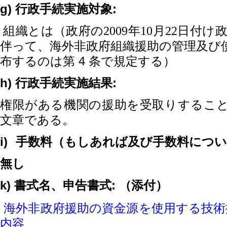
g)
:
行政手続実施対象
組織とは（
政府の
2009
年
10
月
22
日付け
伴って、海外非政府組織援助の管理及び
4
布するのは第
条で規定する）
h)
:
行政手続実施結果
権限がある機関の援助を受取りするこ
文章である。
i)
手数料（もしあれば及び手数料につい
無し
k)
:
書式名、申告書式
（添付）
海外非政府援助の資金源を使用する技
内容