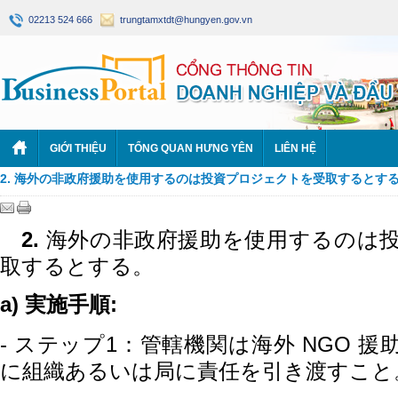
02213 524 666
trungtamxtdt@hungyen.gov.vn
GIỚI THIỆU
TỔNG QUAN HƯNG YÊN
LIÊN HỆ
2. 海外の非政府援助を使用するのは投資プロジェクトを受取するとす
2
.
海外の非政府援助を使用するのは
取するとする。
a)
:
実施手順
-
1
NGO
ステップ
：管轄機関は
海外
援
に組織あるいは局に責任を引き渡すこと