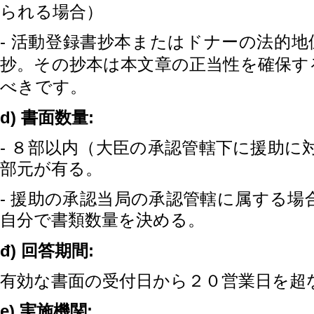
られる場合
）
-
活動登録書抄本またはドナーの法的地
抄。その抄本は本文章の正当性を確保す
べきです。
d)
:
書面数量
-
８部以内（大臣の承認管轄下に援助に
部元が有る。
-
援助の承認当局の承認管轄に属する場
自分で書類数量を決める。
đ)
:
回答期間
有効な書面の受付日から２０営業日を超
e)
:
実施機関