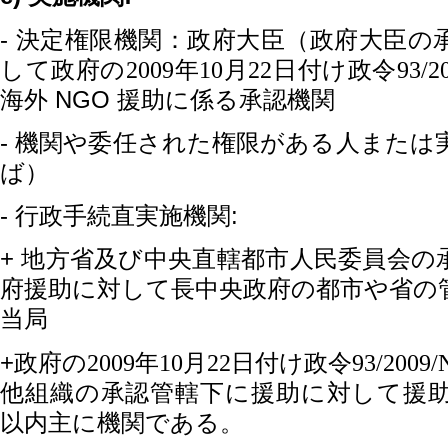
-
決定権限機関：政府
大臣（政府大臣の
して政府の
2009
年
10
月
22
日付け政令
93/2
NGO
海外
援助に係る承認機
関
-
機関や委任された権限がある人または
ば）
-
:
行政手続直実施機関
+
地方省及び中央直轄都市人民委員
会
の
府援助に対して長中央政府の都市や省の
当局
+
政府の
2009
年
10
月
22
日付け政令
93/2009
他組織の承認管轄下に援助に対して援
以内主に機関である。