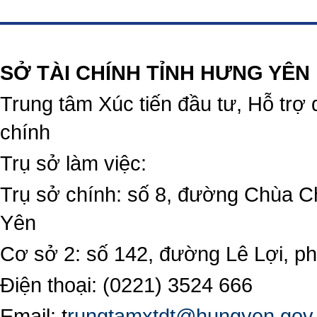
https://188betz.net/
Rikvip
SỞ TÀI CHÍNH TỈNH HƯNG YÊN
Trung tâm Xúc tiến đầu tư, Hỗ trợ 
chính
Trụ sở làm việc:
Trụ sở chính: số 8, đường Chùa C
Yên
Cơ sở 2: số 142, đường Lê Lợi, 
Điện thoại: (0221) 3524 666
Email:
t
rungtamxtdt@hungyen.gov