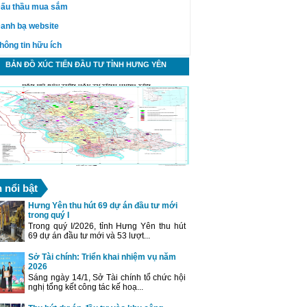
ấu thầu mua sắm
anh bạ website
hông tin hữu ích
BẢN ĐỒ XÚC TIẾN ĐẦU TƯ TỈNH HƯNG YÊN
n nổi bật
Hưng Yên thu hút 69 dự án đầu tư mới
trong quý I
Trong quý I/2026, tỉnh Hưng Yên thu hút
69 dự án đầu tư mới và 53 lượt...
Sở Tài chính: Triển khai nhiệm vụ năm
2026
Sáng ngày 14/1, Sở Tài chính tổ chức hội
nghị tổng kết công tác kế hoạ...