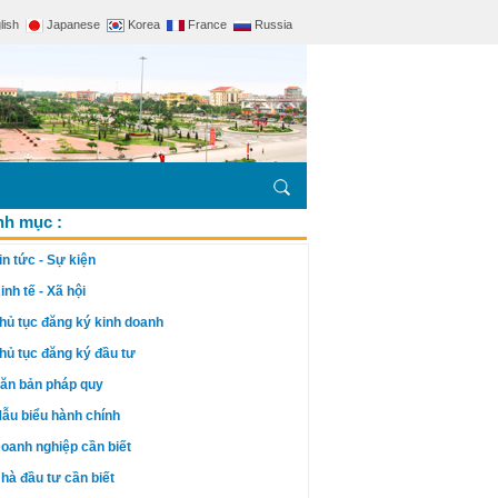
lish
Japanese
Korea
France
Russia
h mục :
in tức - Sự kiện
inh tế - Xã hội
hủ tục đăng ký kinh doanh
hủ tục đăng ký đầu tư
ăn bản pháp quy
ẫu biểu hành chính
oanh nghiệp cần biết
hà đầu tư cần biết