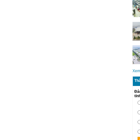
Xem
Th
Đá
tỉ