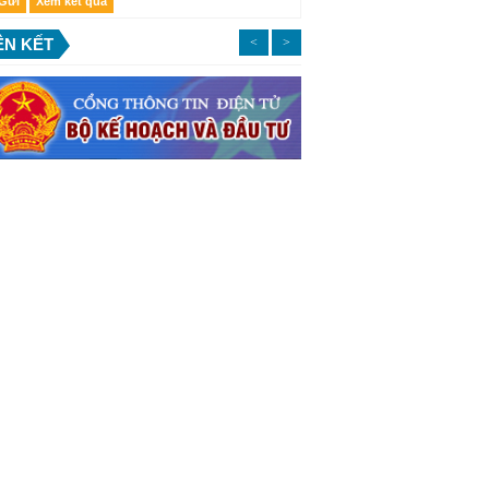
ÊN KẾT
<
>