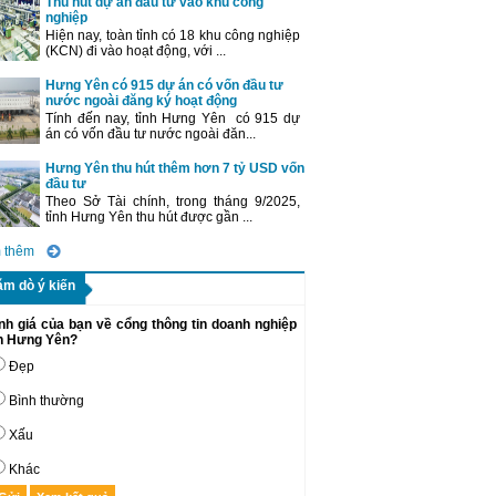
Thu hút dự án đầu tư vào khu công
nghiệp
Hiện nay, toàn tỉnh có 18 khu công nghiệp
(KCN) đi vào hoạt động, với ...
Hưng Yên có 915 dự án có vốn đầu tư
nước ngoài đăng ký hoạt động
Tính đến nay, tỉnh Hưng Yên có 915 dự
án có vốn đầu tư nước ngoài đăn...
Hưng Yên thu hút thêm hơn 7 tỷ USD vốn
đầu tư
Theo Sở Tài chính, trong tháng 9/2025,
tỉnh Hưng Yên thu hút được gần ...
 thêm
ăm dò ý kiến
nh giá của bạn về cổng thông tin doanh nghiệp
nh Hưng Yên?
Đẹp
Bình thường
Xấu
Khác