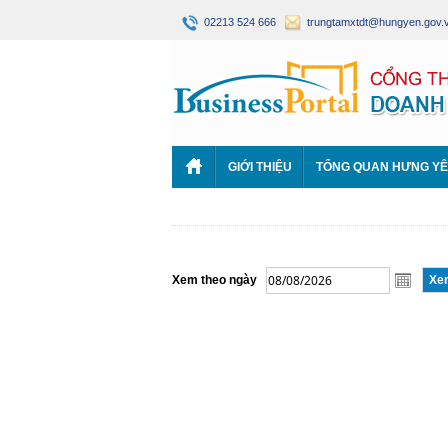
02213 524 666
trungtamxtdt@hungyen.gov.
GIỚI THIỆU
TỔNG QUAN HƯNG Y
Xem theo ngày