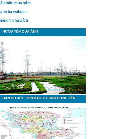
ấu thầu mua sắm
anh bạ website
hông tin hữu ích
HƯNG YÊN QUA ẢNH
BẢN ĐỒ XÚC TIẾN ĐẦU TƯ TỈNH HƯNG YÊN