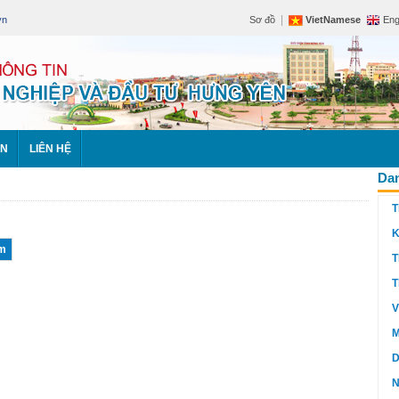
|
vn
Sơ đồ
VietNamese
Eng
ÊN
LIÊN HỆ
Dan
T
K
T
T
V
M
D
N