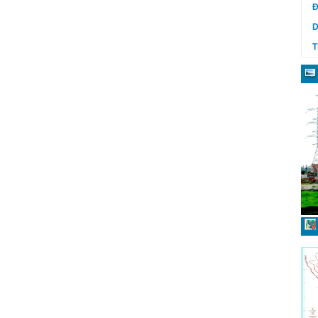
Đ
D
T