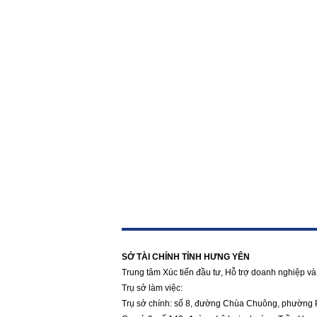
https://188betz.net/
Rikvip
SỞ TÀI CHÍNH TỈNH HƯNG YÊN
Trung tâm Xúc tiến đầu tư, Hỗ trợ doanh nghiệp và 
Trụ sở làm việc:
Trụ sở chính: số 8, đường Chùa Chuông, phường 