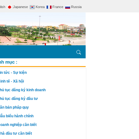
lish
Japanese
Korea
France
Russia
h mục :
in tức - Sự kiện
inh tế - Xã hội
hủ tục đăng ký kinh doanh
hủ tục đăng ký đầu tư
ăn bản pháp quy
ẫu biểu hành chính
oanh nghiệp cần biết
hà đầu tư cần biết