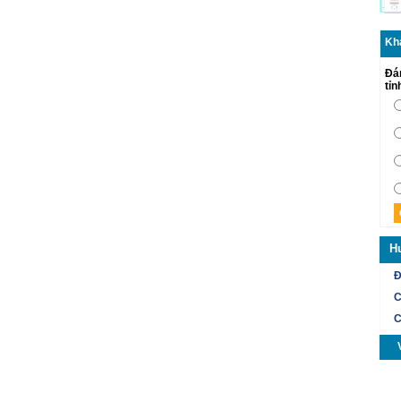
Kh
Đá
tỉ
H
Đ
C
C