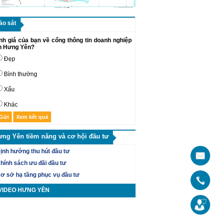
ảo sát
nh giá của bạn về cổng thông tin doanh nghiệp
nh Hưng Yên?
Đẹp
Bình thường
Xấu
Khác
ưng Yên tiềm năng và cơ hội đầu tư
ịnh hướng thu hút đầu tư
hính sách ưu đãi đầu tư
ơ sở hạ tầng phục vụ đầu tư
VIDEO HƯNG YÊN