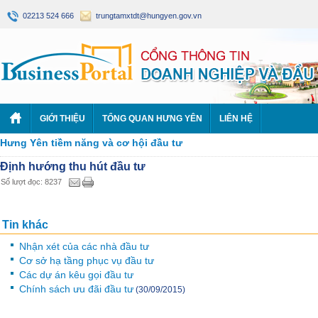
02213 524 666
trungtamxtdt@hungyen.gov.vn
GIỚI THIỆU
TỔNG QUAN HƯNG YÊN
LIÊN HỆ
Hưng Yên tiềm năng và cơ hội đầu tư
Định hướng thu hút đầu tư
Số lượt đọc: 8237
Tin khác
Nhận xét của các nhà đầu tư
Cơ sở hạ tầng phục vụ đầu tư
Các dự án kêu gọi đầu tư
Chính sách ưu đãi đầu tư
(30/09/2015)