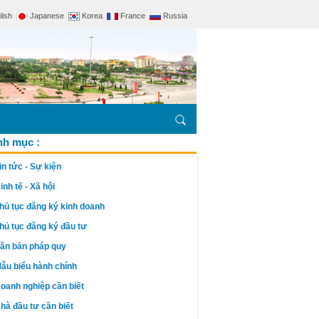
lish
Japanese
Korea
France
Russia
h mục :
in tức - Sự kiện
inh tế - Xã hội
hủ tục đăng ký kinh doanh
hủ tục đăng ký đầu tư
ăn bản pháp quy
ẫu biểu hành chính
oanh nghiệp cần biết
hà đầu tư cần biết