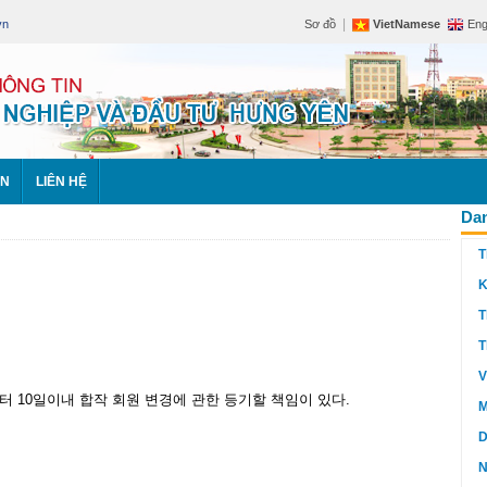
|
vn
Sơ đồ
VietNamese
Eng
ÊN
LIÊN HỆ
Dan
T
K
T
T
V
 10일이내 합작 회원 변경에 관한 등기할 책임이 있다.
M
D
N