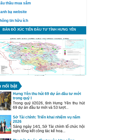
ấu thầu mua sắm
anh bạ website
hông tin hữu ích
BẢN ĐỒ XÚC TIẾN ĐẦU TƯ TỈNH HƯNG YÊN
n nổi bật
Hưng Yên thu hút 69 dự án đầu tư mới
trong quý I
Trong quý I/2026, tỉnh Hưng Yên thu hút
69 dự án đầu tư mới và 53 lượt...
Sở Tài chính: Triển khai nhiệm vụ năm
2026
Sáng ngày 14/1, Sở Tài chính tổ chức hội
nghị tổng kết công tác kế hoạ...