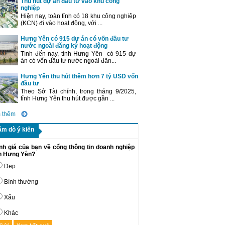
Thu hút dự án đầu tư vào khu công
nghiệp
Hiện nay, toàn tỉnh có 18 khu công nghiệp
(KCN) đi vào hoạt động, với ...
Hưng Yên có 915 dự án có vốn đầu tư
nước ngoài đăng ký hoạt động
Tính đến nay, tỉnh Hưng Yên có 915 dự
án có vốn đầu tư nước ngoài đăn...
Hưng Yên thu hút thêm hơn 7 tỷ USD vốn
đầu tư
Theo Sở Tài chính, trong tháng 9/2025,
tỉnh Hưng Yên thu hút được gần ...
 thêm
ăm dò ý kiến
nh giá của bạn về cổng thông tin doanh nghiệp
nh Hưng Yên?
Đẹp
Bình thường
Xấu
Khác