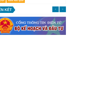
ÊN KẾT
<
>