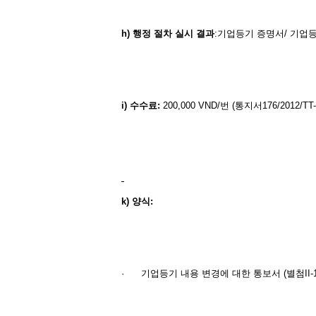
h)
행정
절차
실시
결과
:기업등기 증명서/ 기업등
i)
수수료
:
200,000 VND/번 (통지서176/2012/TT
k)
양식
:
·
기업등기 내용 변경에 대한 통보서 (별첨II-1, 통