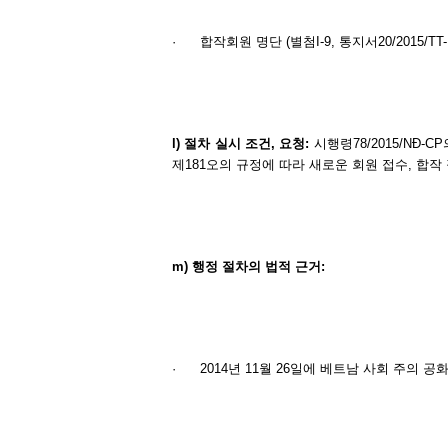
·
합작회원 명단 (별첨I-9, 통지서20/2015/TT-
l)
절차
실시
조건
,
요청
:
시행령78/2015/NĐ-C
제181오의 규정에 따라 새로운 회원 접수, 합
m)
행정
절차의
법적
근거
:
·
2014년 11월 26일에 베트남 사회 주의 공화국