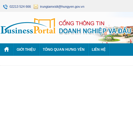
02213 524 666
trungtamxtdt@hungyen.gov.vn
GIỚI THIỆU
TỔNG QUAN HƯNG YÊN
LIÊN HỆ