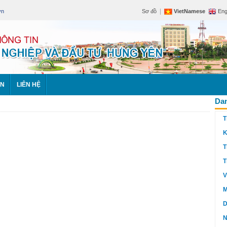
|
vn
Sơ đồ
VietNamese
Eng
ÊN
LIÊN HỆ
Dan
T
K
T
T
V
M
D
N