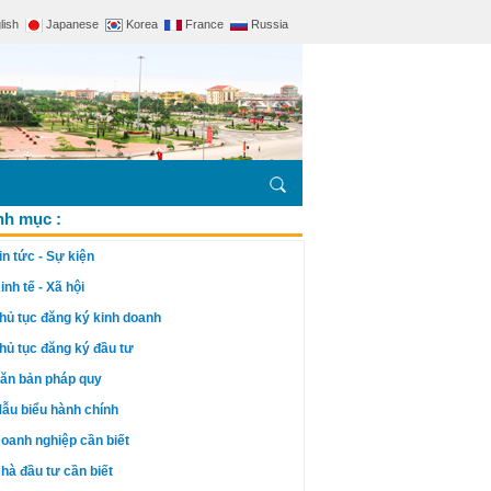
lish
Japanese
Korea
France
Russia
h mục :
in tức - Sự kiện
inh tế - Xã hội
hủ tục đăng ký kinh doanh
hủ tục đăng ký đầu tư
ăn bản pháp quy
ẫu biểu hành chính
oanh nghiệp cần biết
hà đầu tư cần biết