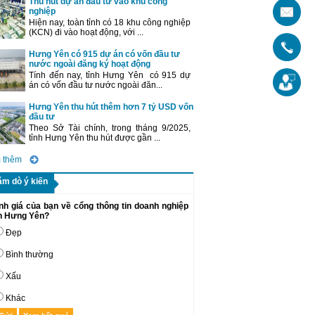
Thu hút dự án đầu tư vào khu công
nghiệp
Hiện nay, toàn tỉnh có 18 khu công nghiệp
(KCN) đi vào hoạt động, với ...
Hưng Yên có 915 dự án có vốn đầu tư
nước ngoài đăng ký hoạt động
Tính đến nay, tỉnh Hưng Yên có 915 dự
án có vốn đầu tư nước ngoài đăn...
Hưng Yên thu hút thêm hơn 7 tỷ USD vốn
đầu tư
Theo Sở Tài chính, trong tháng 9/2025,
tỉnh Hưng Yên thu hút được gần ...
 thêm
ăm dò ý kiến
nh giá của bạn về cổng thông tin doanh nghiệp
nh Hưng Yên?
Đẹp
Bình thường
Xấu
Khác