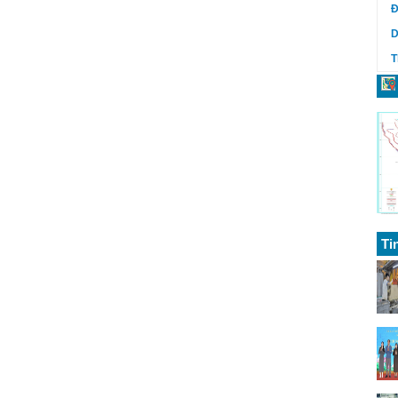
Đ
D
T
Ti