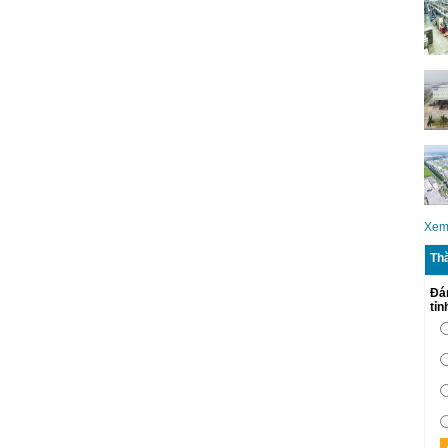
Xem
Th
Đá
tỉ