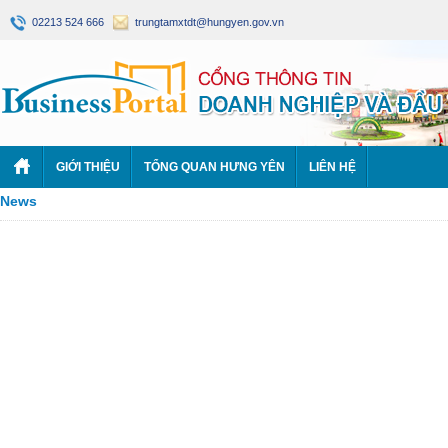
02213 524 666
trungtamxtdt@hungyen.gov.vn
GIỚI THIỆU
TỔNG QUAN HƯNG YÊN
LIÊN HỆ
News