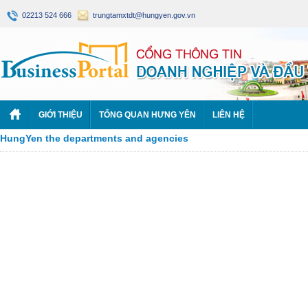
02213 524 666
trungtamxtdt@hungyen.gov.vn
GIỚI THIỆU
TỔNG QUAN HƯNG YÊN
LIÊN HỆ
HungYen the departments and agencies