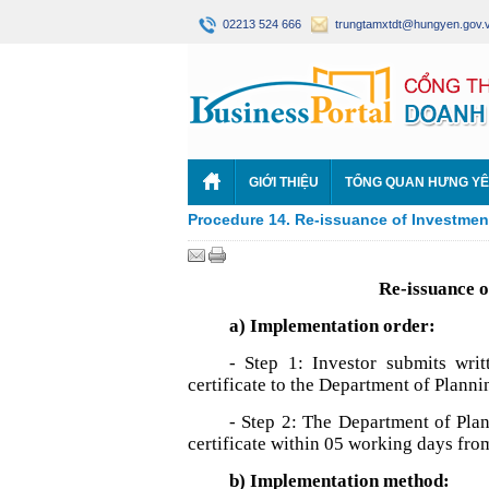
02213 524 666
trungtamxtdt@hungyen.gov.
GIỚI THIỆU
TỔNG QUAN HƯNG Y
Procedure 14. Re-issuance of Investment 
Re-issuance o
a) Implementation order:
- Step 1: Investor submits writ
certificate to the Department of Plann
- Step 2: The Department of Plan
certificate within 05 working days from 
b) Implementation method: