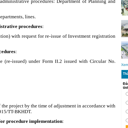
administrative procedures: Department of Planning and
epartments, lines.
istrative procedures
:
tion) with request for re-issue of Investment registration
ocedures
:
ate (re-issued) under Form II.2 issued with Circular No.
Xem
Th
Đá
tỉ
 the project by the time of adjustment in accordance with
/2015/TT-BKHDT.
 for procedure implementation
: