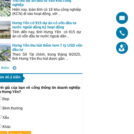
Thu hút dự án đầu tư vào khu công
nghiệp
Hiện nay, toàn tỉnh có 18 khu công nghiệp
(KCN) đi vào hoạt động, với ...
Hưng Yên có 915 dự án có vốn đầu tư
nước ngoài đăng ký hoạt động
Tính đến nay, tỉnh Hưng Yên có 915 dự
án có vốn đầu tư nước ngoài đăn...
Hưng Yên thu hút thêm hơn 7 tỷ USD vốn
đầu tư
Theo Sở Tài chính, trong tháng 9/2025,
tỉnh Hưng Yên thu hút được gần ...
 thêm
ăm dò ý kiến
nh giá của bạn về cổng thông tin doanh nghiệp
nh Hưng Yên?
Đẹp
Bình thường
Xấu
Khác