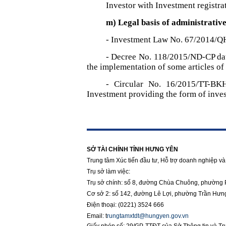
Investor with Investment registrat
m) Legal basis of administrativ
- Investment Law No. 67/2014/Q
- Decree No. 118/2015/ND-CP dat
the implementation of some articles of
- Circular No. 16/2015/TT-BK
Investment providing the form of inve
https://188betz.net/
Rikvip
SỞ TÀI CHÍNH TỈNH HƯNG YÊN
Trung tâm Xúc tiến đầu tư, Hỗ trợ doanh nghiệp và 
Trụ sở làm việc:
Trụ sở chính: số 8, đường Chùa Chuông, phường 
Cơ sở 2: số 142, đường Lê Lợi, phường Trần Hưn
Điện thoại: (0221) 3524 666
Email:
t
rungtamxtdt@hungyen.gov.vn