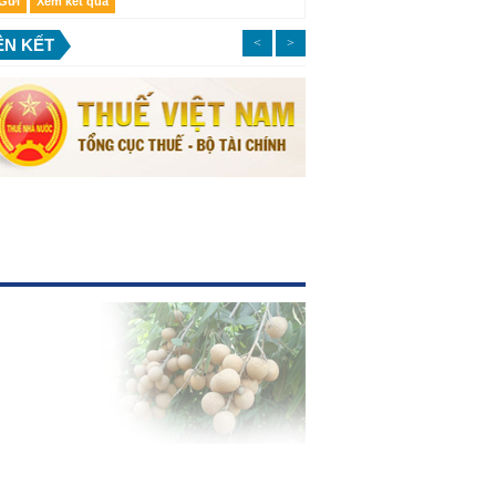
ÊN KẾT
<
>