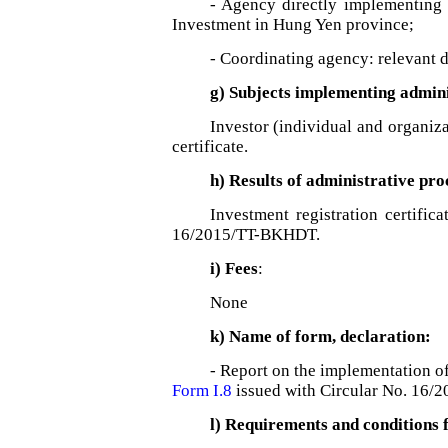
- Agency directly implementing 
Investment in Hung Yen province;
- Coordinating agency: relevant d
g) Subjects implementing admin
Investor (individual and organiza
certificate.
h) Results of administrative pr
Investment registration certific
16/2015/TT-BKHDT.
i) Fees
:
None
k) Name of form, declaration:
- Report on the implementation of
Form I.8
issued with Circular No. 16
l) Requirements and conditions