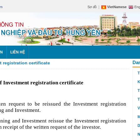
|
vn
Sơ đồ
VietNamese
Eng
ÊN
LIÊN HỆ
Dan
registration certificate
T
f Investment registration certificate
K
T
T
ten request to be reissued the Investment registration
V
ing and Investment.
M
ning and Investment reissue the Investment registration
D
receipt of the written request of the investor.
N