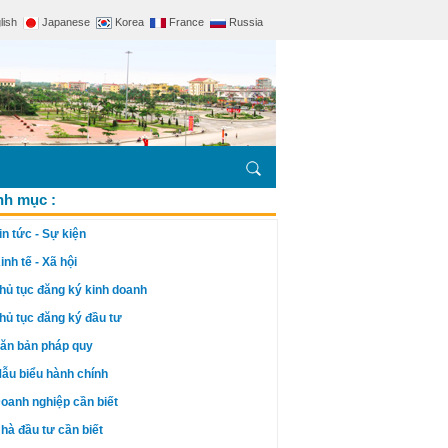
lish
Japanese
Korea
France
Russia
h mục :
in tức - Sự kiện
inh tế - Xã hội
hủ tục đăng ký kinh doanh
hủ tục đăng ký đầu tư
ăn bản pháp quy
ẫu biểu hành chính
oanh nghiệp cần biết
hà đầu tư cần biết