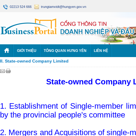
02213 524 666
trungtamxtdt@hungyen.gov.vn
GIỚI THIỆU
TỔNG QUAN HƯNG YÊN
LIÊN HỆ
II. State-owned Company Limited
State-owned Company 
1. Establishment of Single-member limi
by the provincial people's committee
2. Mergers and Acquisitions of single-me