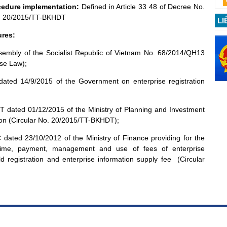
ocedure implementation:
Defined in Article
33 48
of
Decree No.
No. 20/2015/TT-BKHDT
LI
ures:
sembly of the
Socialist Republic of Vietnam
No. 68/2014/QH13
se Law);
dated
14/9/2015 of the Government on
enterprise registration
DT dated 01/12/2015
of
the Ministry of Planning and Investment
tion (Circular No. 20/2015/TT-BKHDT);
dated 23/10/2012 of the Ministry of Finance providing for the
 regime, payment, management and use of fees of enterprise
ld registration and enterprise information supply fee (Circular