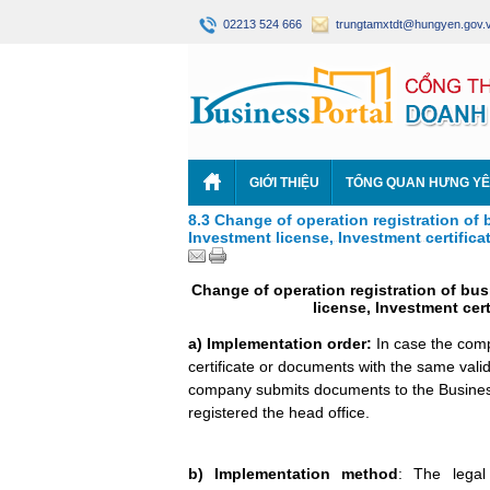
02213 524 666
trungtamxtdt@hungyen.gov.
GIỚI THIỆU
TỔNG QUAN HƯNG Y
8.3 Change of operation registration of
Investment license, Investment certifica
Change of operation registration of bu
license, Investment cer
a) Implementation order:
In case the com
certificate or documents with the same valid
company submits documents to the Business
registered the head office
b)
Implementation method
:
The legal 