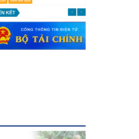
ÊN KẾT
<
>