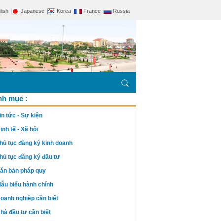
lish
Japanese
Korea
France
Russia
h mục :
in tức - Sự kiện
inh tế - Xã hội
hủ tục đăng ký kinh doanh
hủ tục đăng ký đầu tư
ăn bản pháp quy
ẫu biểu hành chính
oanh nghiệp cần biết
hà đầu tư cần biết