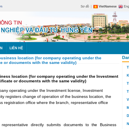
|
vn
Sơ đồ
VietNamese
Eng
ÊN
LIÊN HỆ
Dan
 business location (for company operating under the
te or documents with the same validity)
T
K
siness location (for company operating under the Investment
tificate or documents with the same validity)
T
pany operating under the
Investment license, Investment
T
ity registers change of operation of the business location, the
V
 registration office where
the branch, representative office
M
.
D
N
representative directly submits
documents to the
Business