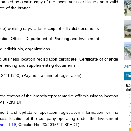
ied by a valid copy of the Investment certificate and a valid
cate of the branch.
ee) working days, after receipt of full valid documents
ration Office - Department of Planning and Investment.
s
: Individuals, organizations.
: Business location registration certificate/ Certificate of change
amending and supplementing
documents.
Xem
12/TT-BTC) (
Payment at time of registration).
Th
Đá
tỉ
registration
of
the branch/representative office/business location
015/TT-BKHDT
);
ment and update of operation registration information for the
siness location of the company operating under the Investment
nex II-19
, Circular No. 20/2015/TT-BKHDT)