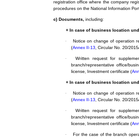
registration office
where the company regis
procedures on the National Information Por
c) Documents,
including:
+ In case of business location und
Notice on change of operation re
·
(
Annex II-13
, Circular No. 20/20
Written request for supplemen
·
branch/representative office/bus
license, Investment certificate (
Ann
+ In case of business location unde
Notice on change of operation re
·
(
Annex II-13
, Circular No. 20/20
Written request for supplemen
·
branch/representative office/bus
license, Investment certificate (
Ann
For the case of the branch opera
·