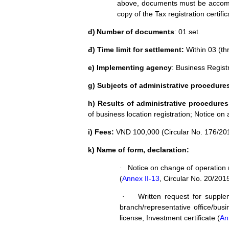
above, documents must be accompan
copy of the Tax registration certifi
d)
Number of documents
: 01 set.
đ) Time limit for settlement:
Within 03 (thr
e) Implementing agency
: Business Regist
g) Subjects of administrative procedure
h) Results of administrative procedures
of
business location
registration
;
Notice on
i) Fees:
VND 100,
000 (Circular No. 176/20
k) Name of form, declaration:
Notice on change of
operation 
·
(
Annex II-13
, Circular No. 20/2
Written request for supple
·
branch/representative office/bu
license, Investment certificate (
An