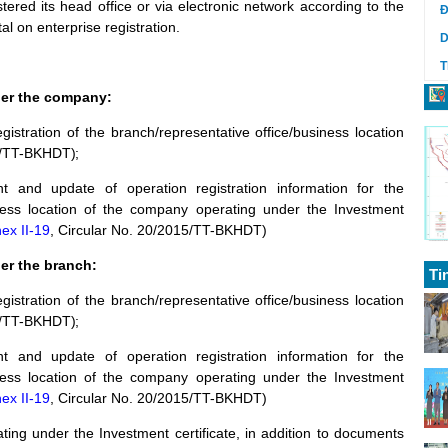
tered its head office
or via electronic network according to the
Đ
tal on
enterprise registration.
D
T
er the company:
gistration of
the branch/representative office/business location
15/TT-BKHDT
);
t and update of operation registration information for the
iness location of the company
operating under the
Investment
ex II-19
, Circular No. 20/2015/TT-BKHDT
)
r the branch:
Ti
gistration of
the branch/representative office/business location
15/TT-BKHDT
);
t and update of operation registration information for the
iness location of the company
operating under the
Investment
ex II-19
, Circular No. 20/2015/TT-BKHDT
)
ting under the Investment certificate, in addition to documents