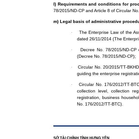
l) Requirements and conditions for pr
78/2015/ND-CP
and Article 8 of Circular 
m) Legal basis of administrative proced
The Enterprise Law of the As
·
dated 26/11/2014 (The Enterpri
Decree No. 78/2015/ND-CP 
·
(Decree No. 78/2015/ND-CP);
Circular No. 20/2015/TT-BKH
·
guiding the
enterprise
registra
Circular No. 176/2012/TT-BTC 
·
collection level, collection
registration, business househo
No. 176/2012/TT-BTC).
https://188betz.net/
Rikvip
SỞ TÀI CHÍNH TỈNH HƯNG YÊN