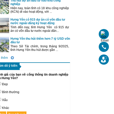
Thu hút dự án đầu tư vào khu công
nghiệp
Hiện nay, toàn tỉnh có 18 khu công nghiệp
(KCN) đi vào hoạt động, với ...
Hưng Yên có 915 dự án có vốn đầu tư
nước ngoài đăng ký hoạt động
Tính đến nay, tỉnh Hưng Yên có 915 dự
án có vốn đầu tư nước ngoài đăn...
Hưng Yên thu hút thêm hơn 7 tỷ USD vốn
đầu tư
Theo Sở Tài chính, trong tháng 9/2025,
tỉnh Hưng Yên thu hút được gần ...
 thêm
ăm dò ý kiến
nh giá của bạn về cổng thông tin doanh nghiệp
nh Hưng Yên?
Đẹp
Bình thường
Xấu
Khác