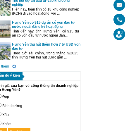
Thu hút dự án đầu tư vào khu công
nghiệp
Hiện nay, toàn tỉnh có 18 khu công nghiệp
(KCN) đi vào hoạt động, với ...
Hưng Yên có 915 dự án có vốn đầu tư
nước ngoài đăng ký hoạt động
Tính đến nay, tỉnh Hưng Yên có 915 dự
án có vốn đầu tư nước ngoài đăn...
Hưng Yên thu hút thêm hơn 7 tỷ USD vốn
đầu tư
Theo Sở Tài chính, trong tháng 9/2025,
tỉnh Hưng Yên thu hút được gần ...
 thêm
ăm dò ý kiến
nh giá của bạn về cổng thông tin doanh nghiệp
nh Hưng Yên?
Đẹp
Bình thường
Xấu
Khác