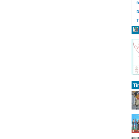
Đ
D
T
Ti