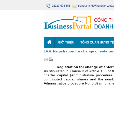
02213 524 666
trungtamxtdt@hungyen.gov.
GIỚI THIỆU
TỔNG QUAN HƯNG Y
14.4. Registration for change of enterpr
Registration for change of enter
As stipulated in Clause 3 of Article 193 o
charter capital (Administrative proced
contributed capital, shares and the num
Administrative procedure No. 3.3) simultane