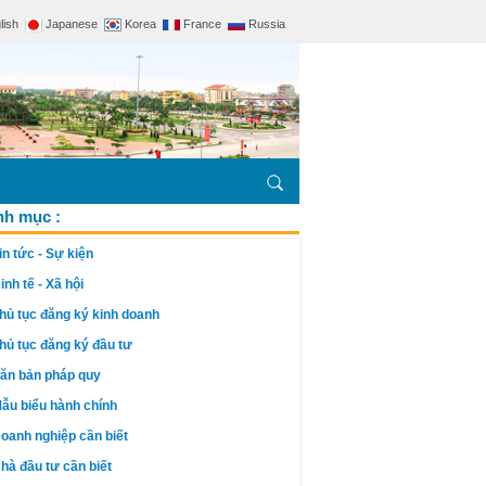
lish
Japanese
Korea
France
Russia
h mục :
in tức - Sự kiện
inh tế - Xã hội
hủ tục đăng ký kinh doanh
hủ tục đăng ký đầu tư
ăn bản pháp quy
ẫu biểu hành chính
oanh nghiệp cần biết
hà đầu tư cần biết