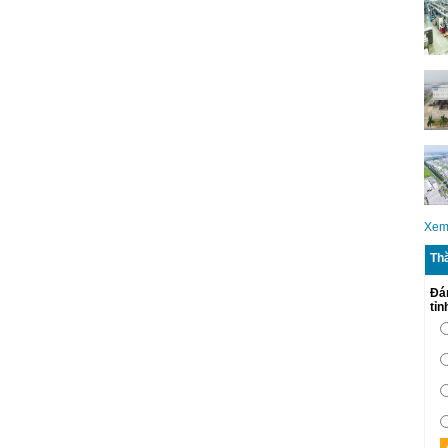
Xem
Th
Đá
tỉ