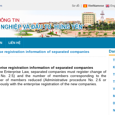
|
vn
Sơ đồ
VietNamese
Eng
ÊN
LIÊN HỆ
Dan
ise registration information of separated companies
T
prise registration information of separated companies
K
f the Enterprise Law, separated companies must register change of
T
ure No. 2.5) and the number of members corresponding to the
ber of members reduced (Administrative procedure No. 2.6 or
T
ously with the enterprise registration of the new companies.
V
M
D
N