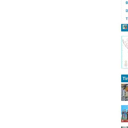
Đ
D
T
Ti