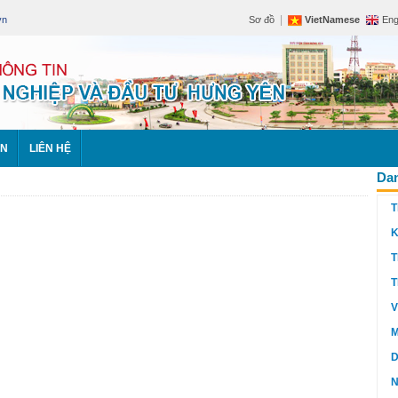
|
vn
Sơ đồ
VietNamese
Eng
ÊN
LIÊN HỆ
Dan
T
K
T
T
V
M
D
N