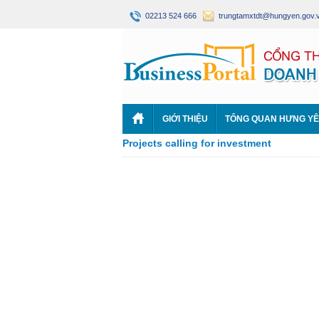
02213 524 666
trungtamxtdt@hungyen.gov.
GIỚI THIỆU
TỔNG QUAN HƯNG Y
Projects calling for investment