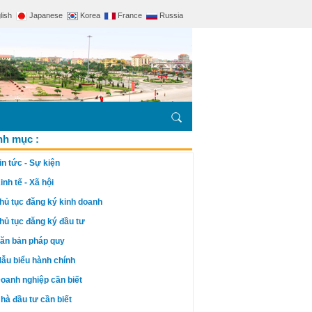
lish
Japanese
Korea
France
Russia
h mục :
in tức - Sự kiện
inh tế - Xã hội
hủ tục đăng ký kinh doanh
hủ tục đăng ký đầu tư
ăn bản pháp quy
ẫu biểu hành chính
oanh nghiệp cần biết
hà đầu tư cần biết