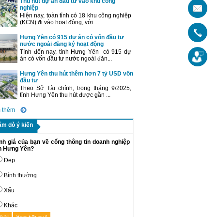
Thu hút dự án đầu tư vào khu công
nghiệp
Hiện nay, toàn tỉnh có 18 khu công nghiệp
(KCN) đi vào hoạt động, với ...
Hưng Yên có 915 dự án có vốn đầu tư
nước ngoài đăng ký hoạt động
Tính đến nay, tỉnh Hưng Yên có 915 dự
án có vốn đầu tư nước ngoài đăn...
Hưng Yên thu hút thêm hơn 7 tỷ USD vốn
đầu tư
Theo Sở Tài chính, trong tháng 9/2025,
tỉnh Hưng Yên thu hút được gần ...
 thêm
ăm dò ý kiến
nh giá của bạn về cổng thông tin doanh nghiệp
nh Hưng Yên?
Đẹp
Bình thường
Xấu
Khác