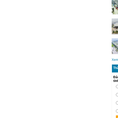
Xem
Th
Đá
tỉ