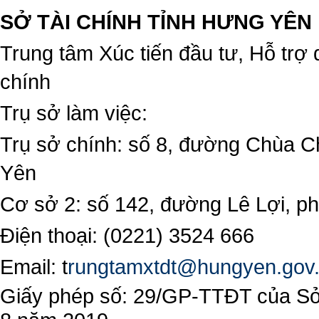
SỞ TÀI CHÍNH TỈNH HƯNG YÊN
Trung tâm Xúc tiến đầu tư, Hỗ trợ 
chính
Trụ sở làm việc:
Trụ sở chính: số 8, đường Chùa C
Yên
Cơ sở 2: số 142, đường Lê Lợi, 
Điện thoại: (0221) 3524 666
Email:
t
rungtamxtdt@hungyen.gov
Giấy phép số: 29/GP-TTĐT của Sở 