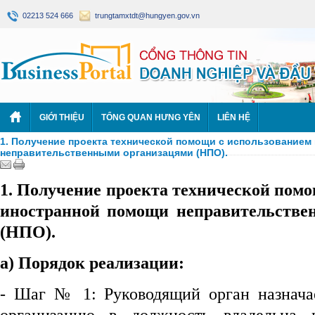
02213 524 666
trungtamxtdt@hungyen.gov.vn
GIỚI THIỆU
TỔNG QUAN HƯNG YÊN
LIÊN HỆ
1. Получение проекта технической помощи с использованием
неправительственными организацями (НПО).
1. Получение проекта технической пом
иностранной помощи неправительстве
(НПО).
а) Порядок реализации:
- Шаг № 1: Руководящий орган назнача