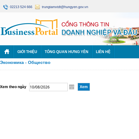
02213 524 666
trungtamxtdt@hungyen.gov.vn
GIỚI THIỆU
TỔNG QUAN HƯNG YÊN
LIÊN HỆ
Экономика - Общество
Xem theo ngày