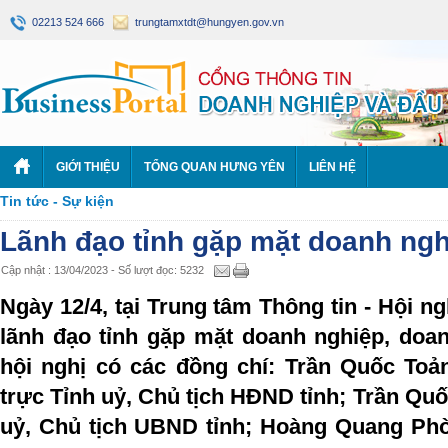
02213 524 666
trungtamxtdt@hungyen.gov.vn
GIỚI THIỆU
TỔNG QUAN HƯNG YÊN
LIÊN HỆ
Tin tức - Sự kiện
Lãnh đạo tỉnh gặp mặt doanh ng
Cập nhật : 13/04/2023 - Số lượt đọc: 5232
Ngày 12/4, tại Trung tâm Thông tin - Hội ngh
lãnh đạo tỉnh gặp mặt doanh nghiệp, do
hội nghị có các đồng chí: Trần Quốc To
trực Tỉnh uỷ, Chủ tịch HĐND tỉnh; Trần Quố
uỷ, Chủ tịch UBND tỉnh; Hoàng Quang Phò