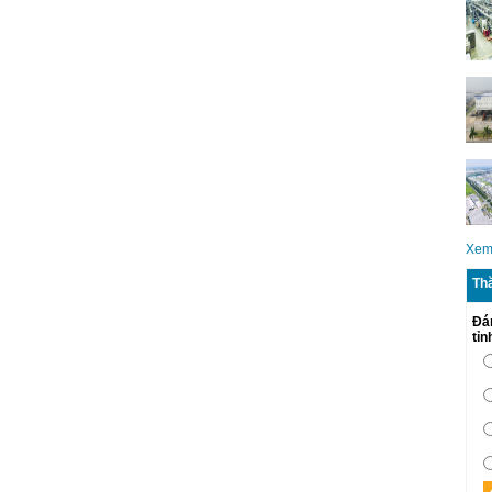
Xem
Th
Đá
tỉ