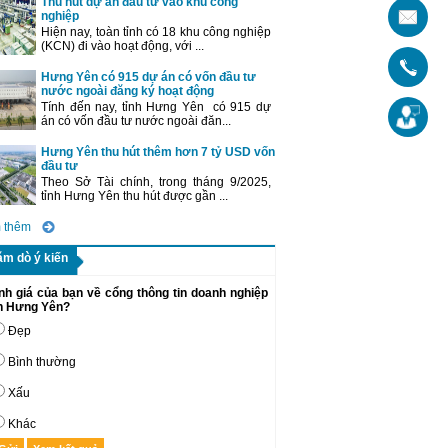
Thu hút dự án đầu tư vào khu công
nghiệp
Hiện nay, toàn tỉnh có 18 khu công nghiệp
(KCN) đi vào hoạt động, với ...
Hưng Yên có 915 dự án có vốn đầu tư
nước ngoài đăng ký hoạt động
Tính đến nay, tỉnh Hưng Yên có 915 dự
án có vốn đầu tư nước ngoài đăn...
Hưng Yên thu hút thêm hơn 7 tỷ USD vốn
đầu tư
Theo Sở Tài chính, trong tháng 9/2025,
tỉnh Hưng Yên thu hút được gần ...
 thêm
ăm dò ý kiến
nh giá của bạn về cổng thông tin doanh nghiệp
nh Hưng Yên?
Đẹp
Bình thường
Xấu
Khác