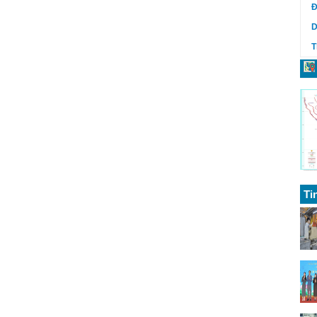
Đ
D
T
Ti