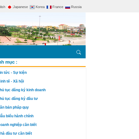
lish
Japanese
Korea
France
Russia
h mục :
in tức - Sự kiện
inh tế - Xã hội
hủ tục đăng ký kinh doanh
hủ tục đăng ký đầu tư
ăn bản pháp quy
ẫu biểu hành chính
oanh nghiệp cần biết
hà đầu tư cần biết