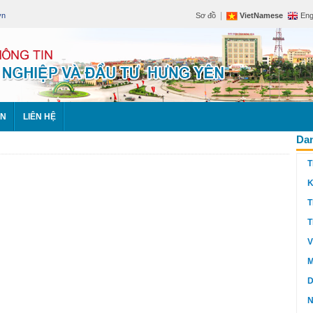
|
vn
Sơ đồ
VietNamese
Eng
ÊN
LIÊN HỆ
Dan
T
K
T
T
V
M
D
N