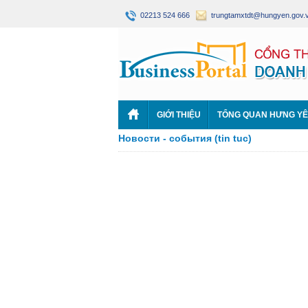
02213 524 666
trungtamxtdt@hungyen.gov.
GIỚI THIỆU
TỔNG QUAN HƯNG Y
Новости - события (tin tuc)