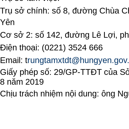
Trụ sở chính: số 8, đường Chùa C
Yên
Cơ sở 2: số 142, đường Lê Lợi, 
Điện thoại: (0221) 3524 666
Email:
t
rungtamxtdt@hungyen.gov
Giấy phép số: 29/GP-TTĐT của Sở 
8 năm 2019
Chịu trách nhiệm nội dung: ông