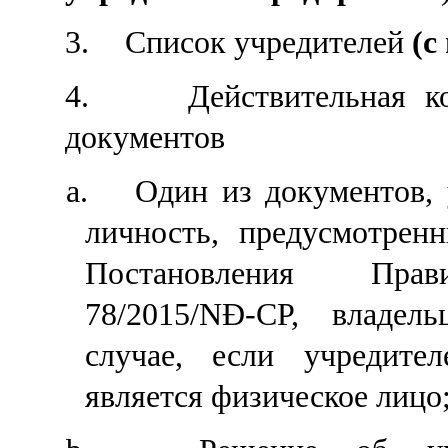
3.
Список учредителей
(
с
4.
Действительная к
документов
a.
Од
ин
из документов,
личность, предусмотрен
Постановления Пра
78/2015/NĐ-CP, владе
случае, если
учредите
является физичес
кое лицо