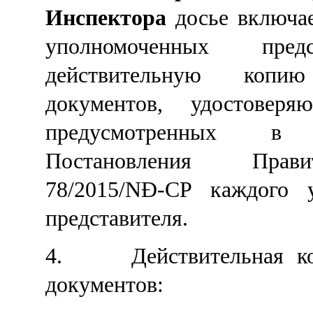
Инспектора
досье включа
уполномоченных пред
д
ействительн
ую
копи
ю
документов, удостоверя
предусмотренных 
Постановления Прав
78/2015/NĐ-CP
каждого
представител
я.
4.
Действительная к
документов
: