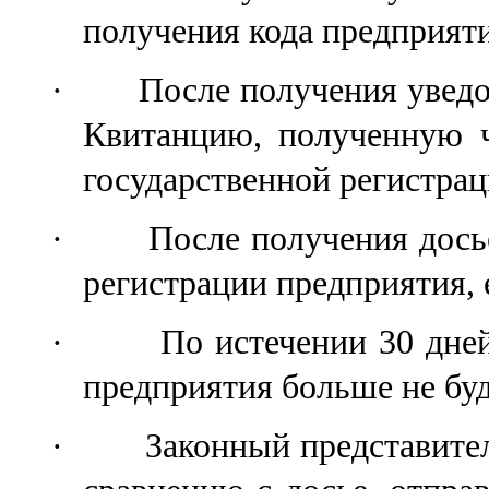
получения кода
предприят
·
После получения увед
К
витанци
ю, полученную ч
государственной
регистра
·
После получения
дось
регистрации предприятия,
·
По
истечении 30 дне
предприятия
больше не бу
·
Законный представител