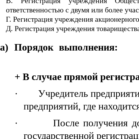
В.
Р
егистрация учреждени
я
Общес
ответственностью
с двумя или более уча
Г.
Р
егистрация учреждени
я акционерног
Д.
Р
егистрация учреждени
я товариществ
а)
+ В случае прямой регистр
·
Учредитель
предприят
предприятий
, где находит
·
После получения д
государственной
регистра