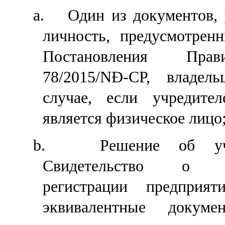
a.
Од
ин
из документов,
личность, предусмотрен
Постановления Пра
78/2015/NĐ-CP, владе
случае, если
учредите
является физичес
кое лицо
b.
Решение об у
Свидетельство о го
регистрации предприя
эквивалентные докум