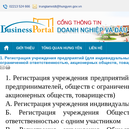
02213 524 666
trungtamxtdt@hungyen.gov.vn
GIỚI THIỆU
TỔNG QUAN HƯNG YÊN
LIÊN HỆ
1. Регистрация учреждения предприятий (для индивидуальны
ограниченной ответственностью, акционерных обществ, тов
1.
Регистрация
учреждения
предприяти
й
предпри
нимателей
, обществ с ограничен
акционерных обществ, товариществ)
A.
Р
егистрация учреждени
я индивидуаль
Б.
Р
егистрация учреждени
я
Общест
ответственностью
с
одн
им
участник
ом