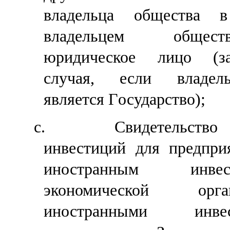
владельца
общества
в 
владельцем
общест
юридическое лицо
(за
случая
, если
владель
является
Г
осударство);
c.
Свидетельство
инвестиций для предприя
иностранным инв
экономической орг
иностранными инв