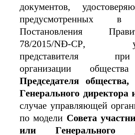
документов, удостоверя
предусмотренных 
Постановления Прав
78/2015/NĐ-CP
,
представител
я
при
организации общества
Председателя
общества
Г
енерального директора
случае управляющей орган
по
модели
Совета участн
или
Г
енерального