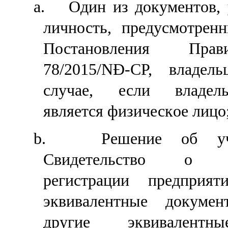
a.
Од
ин
из документов,
личность, предусмотрен
Постановления Пра
78/2015/NĐ-CP, владе
случае, если владел
является физическ
ое
лицо
b.
Решени
е
об учр
С
видетельство 
регистрации
предприят
эквивалентные докуме
другие эквивалентн