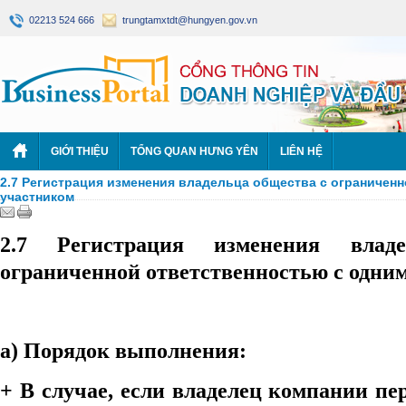
02213 524 666
trungtamxtdt@hungyen.gov.vn
GIỚI THIỆU
TỔNG QUAN HƯNG YÊN
LIÊN HỆ
2.7 Регистрация изменения владельца общества с ограничен
участником
2.7 Регистрация изменения влад
ограниченной ответственностью с одни
a)
Порядок выполнения
:
+ В случае, если владелец компании пе