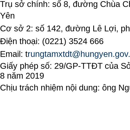
Trụ sở chính: số 8, đường Chùa C
Yên
Cơ sở 2: số 142, đường Lê Lợi, 
Điện thoại: (0221) 3524 666
Email:
t
rungtamxtdt@hungyen.gov
Giấy phép số: 29/GP-TTĐT của Sở 
8 năm 2019
Chịu trách nhiệm nội dung: ông