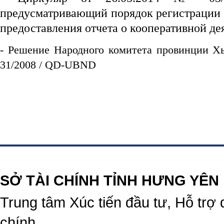
предусматривающий порядок регистрации 
предоставления отчета о кооперативной де
- Решение Народного комитета провинции Х
31/2008 / QD-UBND
https://188betz.net/
Rikvip
SỞ TÀI CHÍNH TỈNH HƯNG YÊN
Trung tâm Xúc tiến đầu tư, Hỗ trợ 
chính