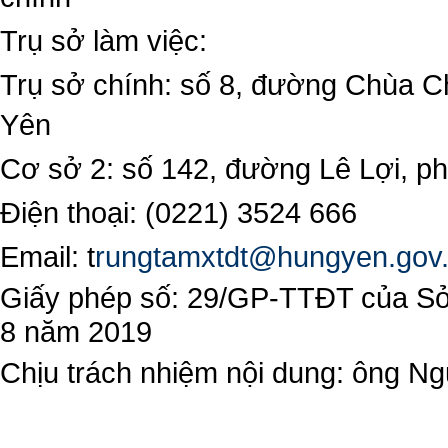
Trụ sở làm việc:
Trụ sở chính: số 8, đường Chùa C
Yên
Cơ sở 2: số 142, đường Lê Lợi, 
Điện thoại: (0221) 3524 666
Email:
t
rungtamxtdt@hungyen.gov
Giấy phép số: 29/GP-TTĐT của Sở 
8 năm 2019
Chịu trách nhiệm nội dung: ông