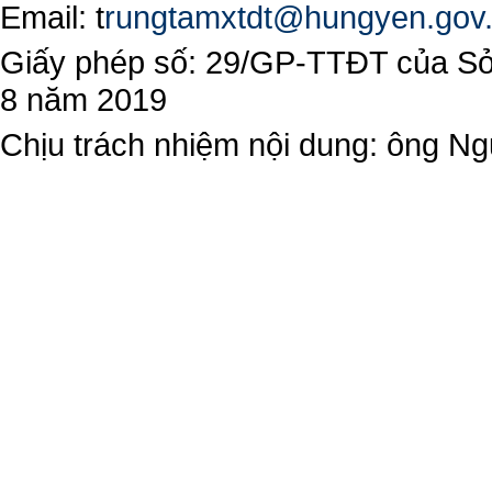
Email:
t
rungtamxtdt@hungyen.gov
Giấy phép số: 29/GP-TTĐT của Sở 
8 năm 2019
Chịu trách nhiệm nội dung: ông