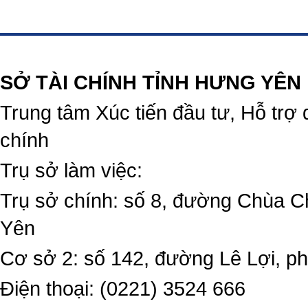
https://188betz.net/
Rikvip
SỞ TÀI CHÍNH TỈNH HƯNG YÊN
Trung tâm Xúc tiến đầu tư, Hỗ trợ 
chính
Trụ sở làm việc:
Trụ sở chính: số 8, đường Chùa C
Yên
Cơ sở 2: số 142, đường Lê Lợi, 
Điện thoại: (0221) 3524 666