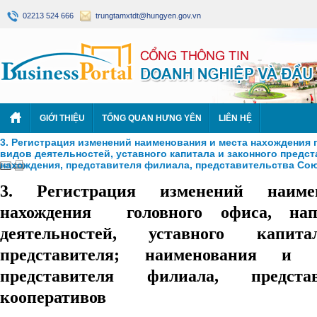
02213 524 666
trungtamxtdt@hungyen.gov.vn
GIỚI THIỆU
TỔNG QUAN HƯNG YÊN
LIÊN HỆ
3. Регистрация изменений наименования и места нахождения 
видов деятельностей, уставного капитала и законного предст
нахождения, представителя филиала, представительства Со
3. Регистрация изменений наим
нахождения головного офиса, на
деятельностей, уставного капи
представителя; наименования и 
представителя филиала, предста
кооперативов