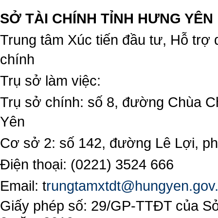
SỞ TÀI CHÍNH TỈNH HƯNG YÊN
Trung tâm Xúc tiến đầu tư, Hỗ trợ 
chính
Trụ sở làm việc:
Trụ sở chính: số 8, đường Chùa C
Yên
Cơ sở 2: số 142, đường Lê Lợi, 
Điện thoại: (0221) 3524 666
Email:
t
rungtamxtdt@hungyen.gov
Giấy phép số: 29/GP-TTĐT của Sở 