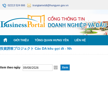
02213 524 666
trungtamxtdt@hungyen.gov.vn
GIỚI THIỆU
TỔNG QUAN HƯNG YÊN
LIÊN HỆ
投資誘致プロジェクト Các DA kêu gọi đt - Nh
Xem theo ngày