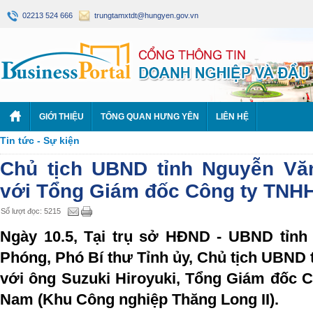
02213 524 666
trungtamxtdt@hungyen.gov.vn
GIỚI THIỆU
TỔNG QUAN HƯNG YÊN
LIÊN HỆ
Tin tức - Sự kiện
Chủ tịch UBND tỉnh Nguyễn Vă
với Tổng Giám đốc Công ty TNHH
Số lượt đọc: 5215
Ngày 10.5, Tại trụ sở HĐND - UBND tỉnh
Phóng, Phó Bí thư Tỉnh ủy, Chủ tịch UBND t
với ông Suzuki Hiroyuki, Tổng Giám đốc C
Nam (Khu Công nghiệp Thăng Long II).