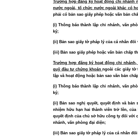
Trường hợp đăng ký hoạt động chi nhánh n
nước ngoài, tổ chức nước ngoài khác có h
phải có bản sao giấy phép hoặc văn bản ch
(i) Thông báo thành lập chi nhánh, văn ph
ký;
(ii) Bản sao giấy tờ pháp lý của cá nhân đố
(iii) Bản sao giấy phép hoặc văn bản chấp 
Trường hợp đăng ký hoạt động chi nhánh, 
quỹ đầu tư chứng khoán
ngoài các giấy tờ t
lập và hoạt động hoặc bản sao văn bản ch
(i) Thông báo thành lập chi nhánh, văn ph
ký;
(ii) Bản sao nghị quyết, quyết định và bản
nhiệm hữu hạn hai thành viên trở lên, của 
quyết định của chủ sở hữu công ty đối với c
nhánh, văn phòng đại diện;
(iii) Bản sao giấy tờ pháp lý của cá nhân đ