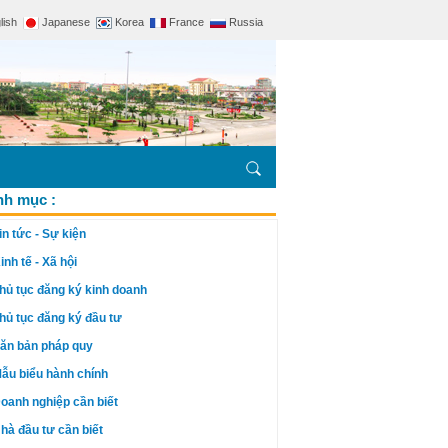
lish
Japanese
Korea
France
Russia
h mục :
in tức - Sự kiện
inh tế - Xã hội
hủ tục đăng ký kinh doanh
hủ tục đăng ký đầu tư
ăn bản pháp quy
ẫu biểu hành chính
oanh nghiệp cần biết
hà đầu tư cần biết