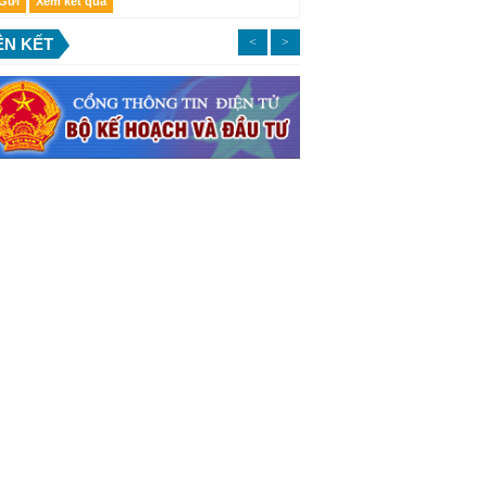
ÊN KẾT
<
>