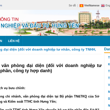
|
vn
Sơ đồ
VietNamese
Eng
ÊN
LIÊN HỆ
Dan
 đại diện (đối với doanh nghiệp tư nhân, công ty TNHH,
T
K
 văn phòng đại diện (đối với doanh nghiệp tư
 phần, công ty hợp danh)
T
T
V
ch vụ bưu chính:
M
ộng chi nhánh, văn phòng đại diện tại Bộ phận TN&TKQ của Sở
D
ng và Kiểm soát TTHC tỉnh Hưng Yên;
N
iểm soát TTHC tỉnh Hưng Yên chuyển hồ sơ tiếp nhận đến Sở Kế