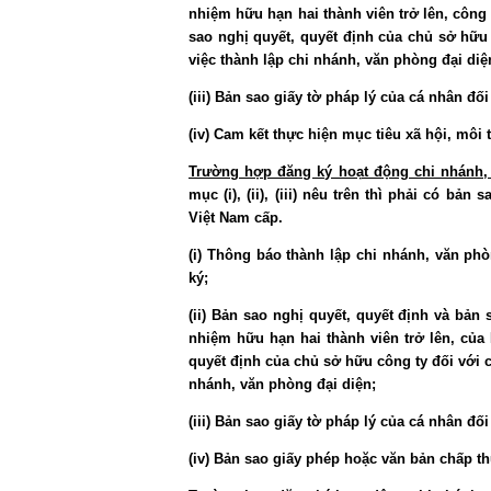
nhiệm hữu hạn hai thành viên trở lên, công 
sao nghị quyết, quyết định của chủ sở hữu
việc thành lập chi nhánh, văn phòng đại diệ
(iii) Bản sao giấy tờ pháp lý của cá nhân đ
(iv) Cam kết thực hiện mục tiêu xã hội, môi
Trường hợp đăng ký hoạt động chi nhánh, 
mục (i), (ii), (iii) nêu trên thì phải có 
Việt Nam cấp.
(i) Thông báo thành lập chi nhánh, văn ph
ký;
(ii) Bản sao nghị quyết, quyết định và bản
nhiệm hữu hạn hai thành viên trở lên, của 
quyết định của chủ sở hữu công ty đối với c
nhánh, văn phòng đại diện;
(iii) Bản sao giấy tờ pháp lý của cá nhân đ
(iv) Bản sao giấy phép hoặc văn bản chấp 