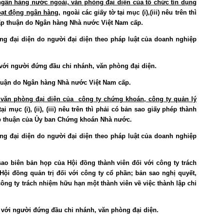
gân hàng nước ngoài, văn phòng đại diện của tổ chức tín dụng
oạt động ngân hàng,
ngoài các giấy tờ tại mục (i),(iii) nêu trên thì
ấp thuận do Ngân hàng Nhà nước Việt Nam cấp.
òng đại diện do người đại diện theo pháp luật của doanh nghiệp
i với người đứng đầu chi nhánh, văn phòng đại diện.
thuận do Ngân hàng Nhà nước Việt Nam cấp.
văn phòng đại diện của công ty chứng khoán, công ty quản lý
ại mục (i), (ii), (iii) nêu trên thì phải có bản sao giấy phép thành
ấp thuận của Ủy ban Chứng khoán Nhà nước.
òng đại diện do người đại diện theo pháp luật của doanh nghiệp
 sao biên bản họp của Hội đồng thành viên đối với công ty trách
Hội đồng quản trị đối với công ty cổ phần; bản sao nghị quyết,
ông ty trách nhiệm hữu hạn một thành viên về việc thành lập chi
ối với người đứng đầu chi nhánh, văn phòng đại diện.