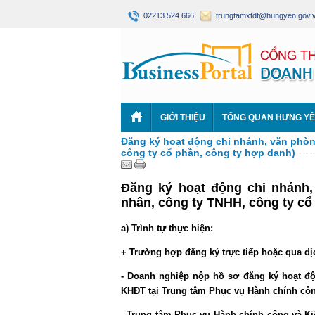
02213 524 666
trungtamxtdt@hungyen.gov.
GIỚI THIỆU
TỔNG QUAN HƯNG Y
Đăng ký hoạt động chi nhánh, văn phòng
công ty cổ phần, công ty hợp danh)
Đăng ký hoạt động chi nhánh,
nhân, công ty TNHH, công ty cổ
a)
Trình tự thực hiện
:
+ Trường hợp đăng ký trực tiếp hoặc qua dị
- Doanh nghiệp nộp hồ sơ đăng ký hoạt đ
KHĐT tại Trung tâm Phục vụ Hành chính cô
- Trung tâm Phục vụ Hành chính công và K