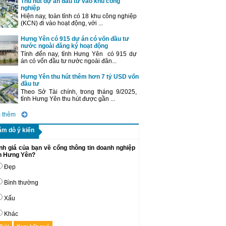
Thu hút dự án đầu tư vào khu công
nghiệp
Hiện nay, toàn tỉnh có 18 khu công nghiệp
(KCN) đi vào hoạt động, với ...
Hưng Yên có 915 dự án có vốn đầu tư
nước ngoài đăng ký hoạt động
Tính đến nay, tỉnh Hưng Yên có 915 dự
án có vốn đầu tư nước ngoài đăn...
Hưng Yên thu hút thêm hơn 7 tỷ USD vốn
đầu tư
Theo Sở Tài chính, trong tháng 9/2025,
tỉnh Hưng Yên thu hút được gần ...
 thêm
ăm dò ý kiến
nh giá của bạn về cổng thông tin doanh nghiệp
nh Hưng Yên?
Đẹp
Bình thường
Xấu
Khác