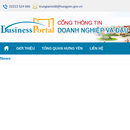
02213 524 666
trungtamxtdt@hungyen.gov.vn
GIỚI THIỆU
TỔNG QUAN HƯNG YÊN
LIÊN HỆ
News