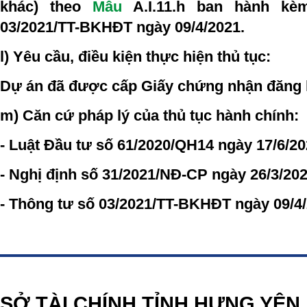
khác)
theo
Mẫu
A.I.11.h
ban hành kèm
03/2021/TT-BKHĐT ngày 09/4/2021.
l)
Yêu cầu, điều kiện thực hiện thủ tục
:
Dự án đã được cấp Giấy chứng nhận đăng 
m) Căn cứ pháp lý của thủ tục hành chính
:
- Luật Đầu tư số 61/2020/QH14 ngày 17/6/20
- Nghị định số 31/2021/NĐ-CP ngày 26/3/202
- Thông tư số 03/2021/TT-BKHĐT ngày 09/4/
https://188betz.net/
Rikvip
SỞ TÀI CHÍNH TỈNH HƯNG YÊN