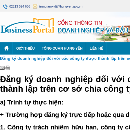
02213 524 666
trungtamxtdt@hungyen.gov.vn
GIỚI THIỆU
TỔNG QUAN HƯNG YÊN
LIÊN HỆ
Đăng ký doanh nghiệp đối với các công ty được thành lập trên c
Đăng ký doanh nghiệp đối với 
thành lập trên cơ sở chia công t
a) Trình tự thực hiện
:
+ Trường hợp đăng ký trực tiếp hoặc qua d
1. Công ty trách nhiệm hữu hạn, công ty c