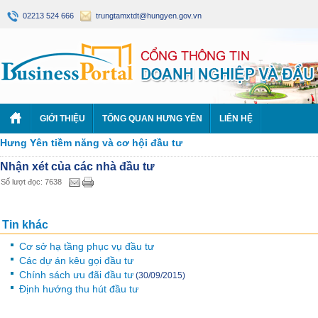
02213 524 666
trungtamxtdt@hungyen.gov.vn
GIỚI THIỆU
TỔNG QUAN HƯNG YÊN
LIÊN HỆ
Hưng Yên tiềm năng và cơ hội đầu tư
Nhận xét của các nhà đầu tư
Số lượt đọc: 7638
Tin khác
Cơ sở hạ tầng phục vụ đầu tư
Các dự án kêu gọi đầu tư
Chính sách ưu đãi đầu tư
(30/09/2015)
Định hướng thu hút đầu tư