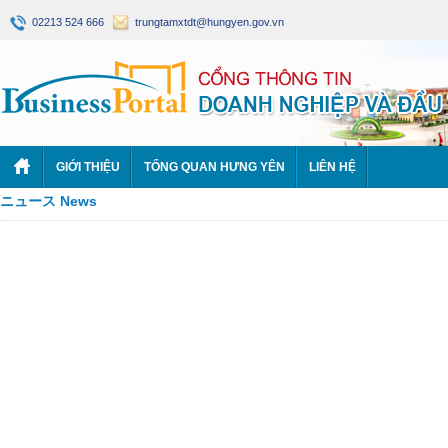
02213 524 666
trungtamxtdt@hungyen.gov.vn
GIỚI THIỆU
TỔNG QUAN HƯNG YÊN
LIÊN HỆ
ニュース News