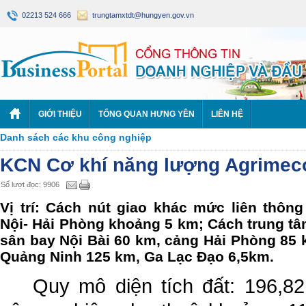
02213 524 666
trungtamxtdt@hungyen.gov.vn
GIỚI THIỆU
TỔNG QUAN HƯNG YÊN
LIÊN HỆ
Danh sách các khu công nghiệp
KCN Cơ khí năng lượng Agrimec
Số lượt đọc: 9906
Vị trí: Cách nút giao khác mức liên thôn
Nội- Hải Phòng khoảng 5 km; Cách trung t
sân bay Nội Bài 60 km, cảng Hải Phòng 85
Quảng Ninh 125 km, Ga Lạc Đạo 6,5km.
Quy mô diện tích đất: 196,82 