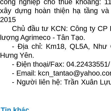
công nghiệp cho thuê khoảng: 1
xây dựng hoàn thiện hạ tầng và
2015
Chủ đầu tư KCN: Công ty CP
lượng Agrimeco - Tân Tạo.
- Địa chỉ: Km18, QL5A, Như
Hưng Yên.
- Điện thoại/Fax: 04.22433551
- Email: kcn_tantao@yahoo.co
- Người liên hệ: Trần Xuân Lự
Tin khác