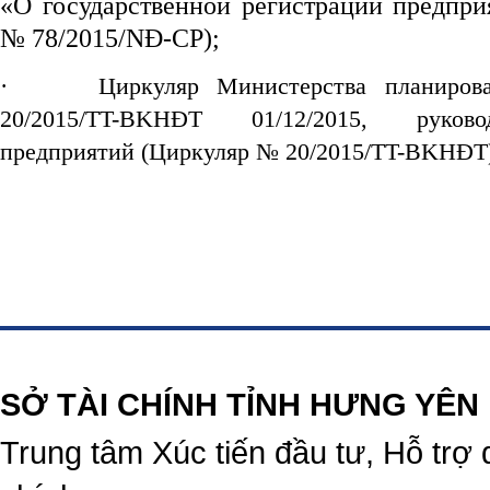
«О государственной регистрации предпри
№ 78/2015/NĐ-CP);
·
Циркуляр Министерства планиро
20/2015/TT-BKHĐT 01/12/2015, руков
предприятий (Циркуляр № 20/2015/TT-BKHĐT
https://188betz.net/
Rikvip
SỞ TÀI CHÍNH TỈNH HƯNG YÊN
Trung tâm Xúc tiến đầu tư, Hỗ trợ 