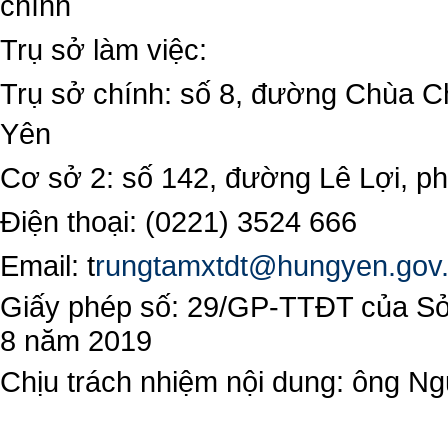
chính
Trụ sở làm việc:
Trụ sở chính: số 8, đường Chùa C
Yên
Cơ sở 2: số 142, đường Lê Lợi, 
Điện thoại: (0221) 3524 666
Email:
t
rungtamxtdt@hungyen.gov
Giấy phép số: 29/GP-TTĐT của Sở 
8 năm 2019
Chịu trách nhiệm nội dung: ông