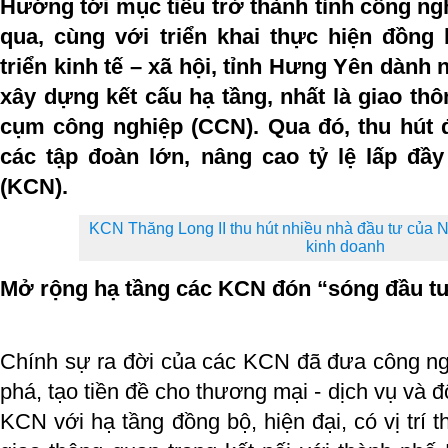
Hướng tới mục tiêu trở thành tỉnh công ngh
qua, cùng với triển khai thực hiện đồng 
triển kinh tế – xã hội, tỉnh Hưng Yên dàn
xây dựng kết cấu hạ tầng, nhất là giao thô
cụm công nghiệp (CCN). Qua đó, thu hút
các tập đoàn lớn, nâng cao tỷ lệ lấp đầ
(KCN).
KCN Thăng Long II thu hút nhiều nhà đầu tư của N
kinh doanh
Mở rộng hạ tầng các KCN đón “sóng đầu t
Chính sự ra đời của các KCN đã đưa công n
phá, tạo tiền đề cho thương mại - dịch vụ và đô
KCN với hạ tầng đồng bộ, hiện đại, có vị trí th