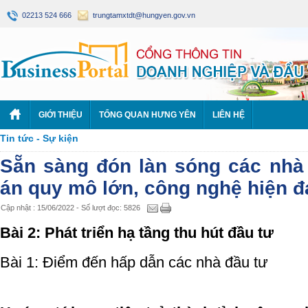
02213 524 666
trungtamxtdt@hungyen.gov.vn
GIỚI THIỆU
TỔNG QUAN HƯNG YÊN
LIÊN HỆ
Tin tức - Sự kiện
Sẵn sàng đón làn sóng các nhà
án quy mô lớn, công nghệ hiện đ
Cập nhật : 15/06/2022 - Số lượt đọc: 5826
Bài 2: Phát triển hạ tầng thu hút đầu tư
Bài 1: Điểm đến hấp dẫn các nhà đầu tư