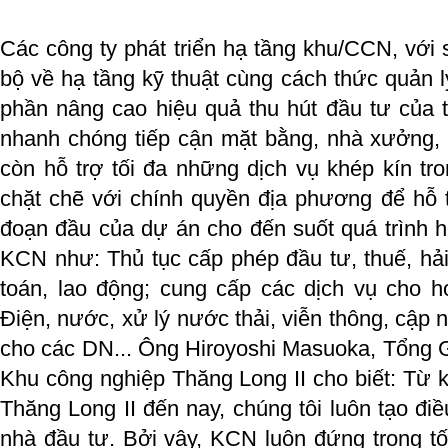
Các công ty phát triển hạ tầng khu/CCN, với 
bộ về hạ tầng kỹ thuật cùng cách thức quản 
phần nâng cao hiệu quả thu hút đầu tư của 
nhanh chóng tiếp cận mặt bằng, nhà xưởng, 
còn hỗ trợ tối đa những dịch vụ khép kín t
chặt chẽ với chính quyền địa phương để hỗ 
đoạn đầu của dự án cho đến suốt quá trình h
KCN như: Thủ tục cấp phép đầu tư, thuế, hả
toán, lao động; cung cấp các dịch vụ cho h
Điện, nước, xử lý nước thải, viễn thông, cập n
cho các DN... Ông Hiroyoshi Masuoka, Tổng
Khu công nghiệp Thăng Long II cho biết: Từ k
Thăng Long II đến nay, chúng tôi luôn tạo điề
nhà đầu tư. Bởi vậy, KCN luôn đứng trong tốp