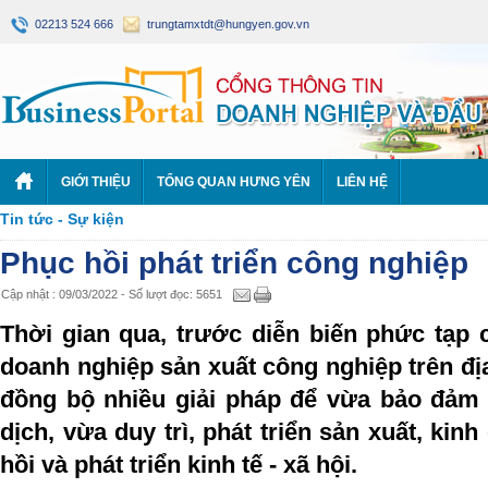
02213 524 666
trungtamxtdt@hungyen.gov.vn
GIỚI THIỆU
TỔNG QUAN HƯNG YÊN
LIÊN HỆ
Tin tức - Sự kiện
Phục hồi phát triển công nghiệp
Cập nhật : 09/03/2022 - Số lượt đọc: 5651
Thời gian qua, trước diễn biến phức tạp 
doanh nghiệp sản xuất công nghiệp trên địa 
đồng bộ nhiều giải pháp để vừa bảo đảm 
dịch, vừa duy trì, phát triển sản xuất, ki
hồi và phát triển kinh tế - xã hội.