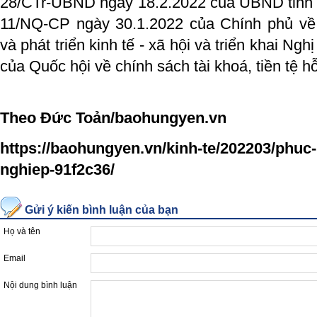
28/CTr-UBND ngày 18.2.2022 của UBND tỉnh t
11/NQ-CP ngày 30.1.2022 của Chính phủ về
và phát triển kinh tế - xã hội và triển khai N
của Quốc hội về chính sách tài khoá, tiền tệ h
Theo
Đức Toản
/baohungyen.vn
https://baohungyen.vn/kinh-te/202203/phuc-
nghiep-91f2c36/
Gửi ý kiến bình luận của bạn
Họ và tên
Email
Nội dung bình luận